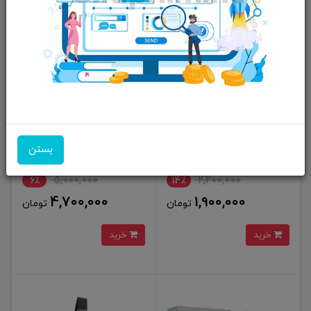
کیف رودوشی Yesido مدل WB31
کیف مسافرتی گرین لاین Green
Lion Olivar Travel Pouch
بستن
5,000,000
2,200,000
6٪
14٪
4,700,000
1,900,000
تومان
تومان
خرید
خرید