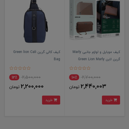
کیف موبایل و لوازم جانبی Marly
کیف کالی گرین Green lion Cali
گرین لاین Green Lion Marly
Bag
Clutch Bag
2,500,000
2,700,000
12٪
10٪
2,200,000
2,440,003
تومان
تومان
خرید
خرید