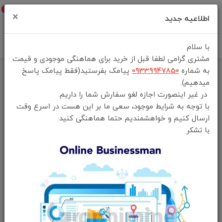
0
×
اطلاعیه جدید
با سلام
مشتری گرامی لطفا قبل از خرید برای هماهنگی موجودی و قیمت
به شماره
09339947850
پیامک بفرستید(فقط پیامک پاسخ
میدهیم).
در غیر اینصورت اجازه لغو سفارش شما را داریم.
با توجه به شرایط موجود، سعی ما بر این هست در اسرع وقت
ارسال کنیم و خواهشمندیم حتما هماهنگی کنید.
با تشکر
فقط محصولات موجود
خانه
لایف استایل
کیف اکسسوری
جدیدترین
محبوب‌ترین
گران‌ترین
ارزان‌ترین