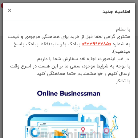
0
×
اطلاعیه جدید
با سلام
مشتری گرامی لطفا قبل از خرید برای هماهنگی موجودی و قیمت
به شماره
09339947850
پیامک بفرستید(فقط پیامک پاسخ
میدهیم).
در غیر اینصورت اجازه لغو سفارش شما را داریم.
با توجه به شرایط موجود، سعی ما بر این هست در اسرع وقت
ارسال کنیم و خواهشمندیم حتما هماهنگی کنید.
با تشکر
فقط محصولات موجود
موردی برای نمایش وجود ندارد.
خانه
ذخیره سازی اطلاعات
فلش مموری
جدیدترین
محبوب‌ترین
گران‌ترین
ارزان‌ترین