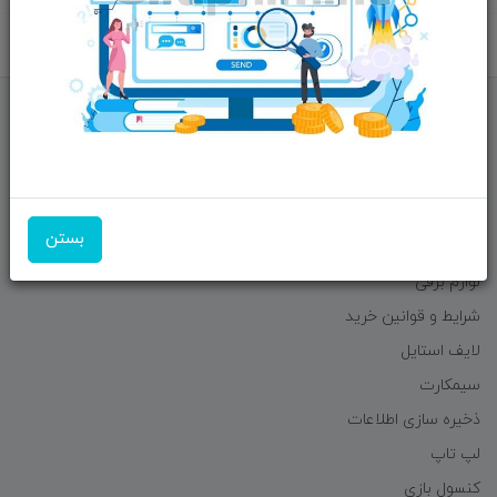
برگشت به بالا
منوی وب‌سایت
لوازم جانبی موبایل
لوازم جانبی کامپیوتر
بستن
اسپیکر
لوازم برقی
شرایط و قوانین خرید
لایف استایل
سیمکارت
ذخیره سازی اطلاعات
لپ تاپ
کنسول بازی