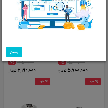
مخلوط کن شارژی (شیکر) جی بی
مخلوط کن شارژی قابل حمل JBQ
کیو مدل JBQ Nourish Pocket
مدل Shield Blend
بستن
Portable Blender
4,500,000
5,800,000
7٪
2٪
4,190,000
5,700,000
تومان
تومان
خرید
خرید