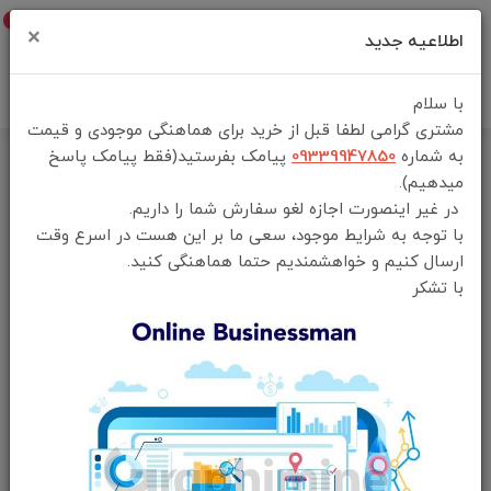
0
×
اطلاعیه جدید
با سلام
مشتری گرامی لطفا قبل از خرید برای هماهنگی موجودی و قیمت
به شماره
09339947850
پیامک بفرستید(فقط پیامک پاسخ
میدهیم).
در غیر اینصورت اجازه لغو سفارش شما را داریم.
با توجه به شرایط موجود، سعی ما بر این هست در اسرع وقت
ارسال کنیم و خواهشمندیم حتما هماهنگی کنید.
با تشکر
فقط محصولات موجود
خانه
لایف استایل
میکسر و همزن شارژی
جدیدترین
محبوب‌ترین
گران‌ترین
ارزان‌ترین