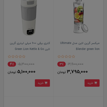
میکسر گرین لاین مدل Ultimate
کتری برقی 600 میلی لیتری گرین
Blender green lion
لاین Green Lion Kettle & Go
Electric 600mL
5,300,000
3,900,000
4٪
3٪
5,100,000
3,795,000
تومان
تومان
خرید
خرید