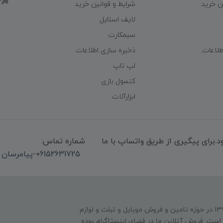
ن خرید
شرایط و قوانین خرید
لایف استایل
سیمکارت
طلاعات
ذخیره سازی اطلاعات
لپ تاپ
کنسول بازی
ابزارآلات
میشود.برای پیگیری از طریق واتساپ با ما
شماره تماس:
06152631725-پیامرسان واتساپ 09339947850
فروشگاه عصر دیجیتال فعالیت فیزیکی خود را از سال ۱۳۹۴ در حوزه تامین و‌ فروش موبایل و تبلت و لوازم
است. فروش آنلاین ما در فضای اینستاگرام بوده