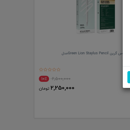
قلم لمسی استایلوس گرین Green Lion Staylus Pencilمدل
GNS
2,500,000
10٪
2,250,000
تومان