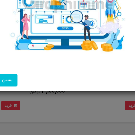
قلم لمسی مای استایلوس گرین Green Lion Find My Staylus Pencil مدل
TLSPEN2WH
GNSTLSPE
بستن
3,500,000
12٪
3,100,000
تومان
خرید