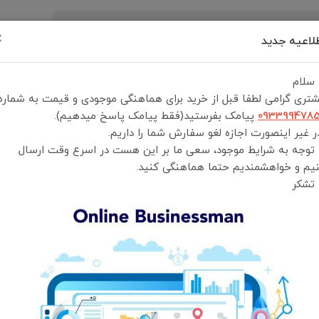
×
لاعیه جدید
رید
درباره ما
تماس با ما
شرایط و قوانین خرید
 سلام
تری گرامی لطفا قبل از خرید برای هماهنگی موجودی و قیمت به شماره
093399478
پیامک بفرستید(فقط پیامک پاسخ میدهیم).
 غیر اینصورت اجازه لغو سفارش شما را داریم.
 توجه به شرایط موجود، سعی ما بر این هست در اسرع وقت ارسال
وازم جانبی کامپیوتر
قلم لمسی نوری
یم و خواهشمندیم حتما هماهنگی کنید.
 تشکر
تیب نمایش:
جدیدترین
محبوب‌ترین
گران‌ترین
ارزان‌ترین