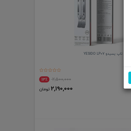
 تاپ یسیدو YESIDO LP07
2,500,000
13٪
2,190,000
تومان