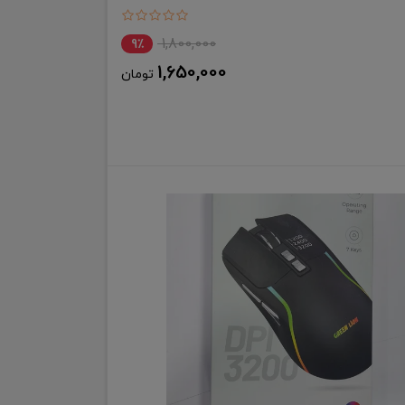
1,800,000
9٪
1,650,000
تومان