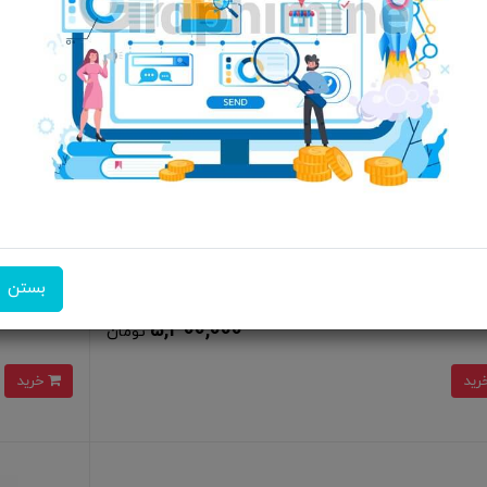
نتر لیبل زن حرارتی جیبی JBQ مدل D279872
پایه نگهدارنده لپ
بستن
5,500,000
4٪
5,300,000
تومان
خرید