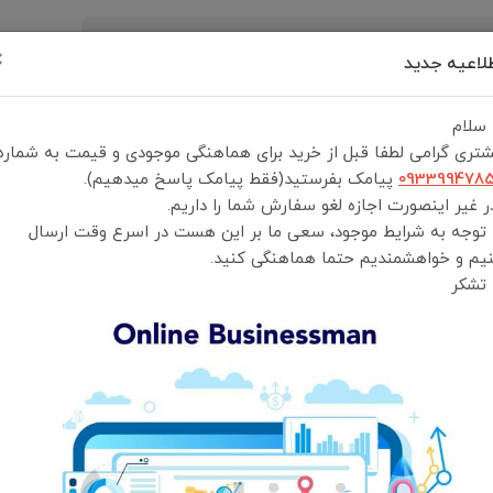
×
لاعیه جدید
رید
درباره ما
تماس با ما
شرایط و قوانین خرید
 سلام
تری گرامی لطفا قبل از خرید برای هماهنگی موجودی و قیمت به شماره
093399478
پیامک بفرستید(فقط پیامک پاسخ میدهیم).
 غیر اینصورت اجازه لغو سفارش شما را داریم.
 توجه به شرایط موجود، سعی ما بر این هست در اسرع وقت ارسال
وازم جانبی کامپیوتر
یم و خواهشمندیم حتما هماهنگی کنید.
 تشکر
تیب نمایش:
جدیدترین
محبوب‌ترین
گران‌ترین
ارزان‌ترین