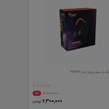
ا سیم پرودو مدل PDX417
6,700,000
6٪
6,300,000
تومان