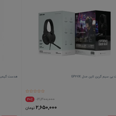
ی سیم گرین لاین مدل GP27X
هدست گیمینگ ب
3,300,000
20٪
2,650,000
تومان