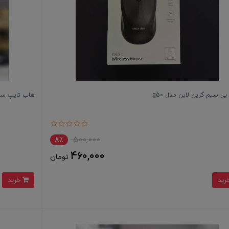
ی سیم گرین لاین مدل g50
هاب تایپ سی برند جی بی 
500,000
8٪
460,000
تومان
خرید