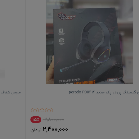
یمینگ پرودو پک جدید porodo PDX414
ماوس شفاف گرین لاین مد
2,800,000
15٪
2,400,000
تومان