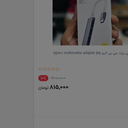
کیو type-c multimedia adapter jbq
900,000
10٪
815,000
تومان