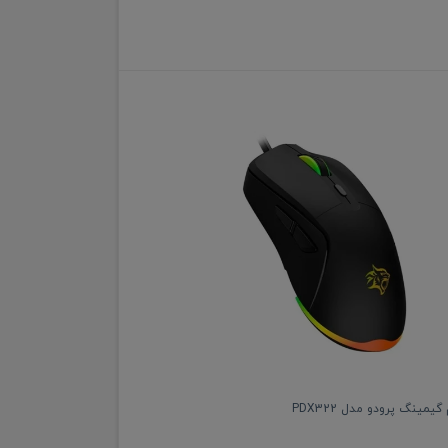
مینگ پرودو مدل PDX322