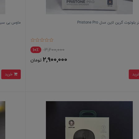
لوتوث گرین لاین مدل Pristone Pro
ماوس بی سیم گی
3,200,000
10٪
2,900,000
تومان
خرید