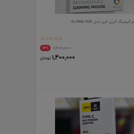
مینگ گرین لاین مدل GL-RM5 RGB
1,600,000
13٪
1,400,000
تومان