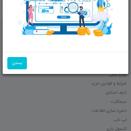
برگشت به بالا
منوی وب‌سایت
لوازم جانبی موبایل
لوازم جانبی کامپیوتر
بستن
اسپیکر
لوازم برقی
شرایط و قوانین خرید
لایف استایل
سیمکارت
ذخیره سازی اطلاعات
لپ تاپ
کنسول بازی