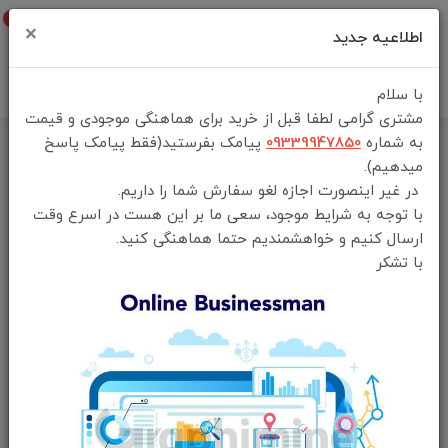
0
×
اطلاعیه جدید
با سلام
مشتری گرامی لطفا قبل از خرید برای هماهنگی موجودی و قیمت
به شماره
09339947850
پیامک بفرستید(فقط پیامک پاسخ
میدهیم).
در غیر اینصورت اجازه لغو سفارش شما را داریم.
با توجه به شرایط موجود، سعی ما بر این هست در اسرع وقت
ارسال کنیم و خواهشمندیم حتما هماهنگی کنید.
با تشکر
فقط محصولات موجود
موردی برای نمایش وجود ندارد.
خانه
لوازم جانبی موبایل
فن خنک کننده موبایل
جدیدترین
محبوب‌ترین
گران‌ترین
ارزان‌ترین