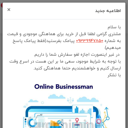
0
×
اطلاعیه جدید
با سلام
مشتری گرامی لطفا قبل از خرید برای هماهنگی موجودی و قیمت
به شماره
09339947850
پیامک بفرستید(فقط پیامک پاسخ
میدهیم).
در غیر اینصورت اجازه لغو سفارش شما را داریم.
با توجه به شرایط موجود، سعی ما بر این هست در اسرع وقت
ارسال کنیم و خواهشمندیم حتما هماهنگی کنید.
با تشکر
فقط محصولات موجود
خانه
لوازم جانبی موبایل
کابل صدا aux
جدیدترین
محبوب‌ترین
گران‌ترین
ارزان‌ترین