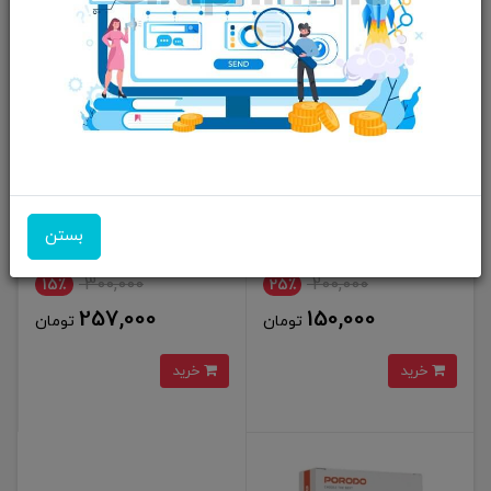
کابل صدا اپی مکس AUX EPIMAX
کابل اپیمکس AUX نخی EPIMAX
ES75
ES-61
بستن
300,000
200,000
15٪
25٪
257,000
150,000
تومان
تومان
خرید
خرید