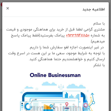
0
×
اطلاعیه جدید
با سلام
مشتری گرامی لطفا قبل از خرید برای هماهنگی موجودی و قیمت
به شماره
09339947850
پیامک بفرستید(فقط پیامک پاسخ
میدهیم).
در غیر اینصورت اجازه لغو سفارش شما را داریم.
با توجه به شرایط موجود، سعی ما بر این هست در اسرع وقت
ارسال کنیم و خواهشمندیم حتما هماهنگی کنید.
با تشکر
فقط محصولات موجود
خانه
لوازم جانبی کامپیوتر
مبدل چند کاره
جدیدترین
محبوب‌ترین
گران‌ترین
ارزان‌ترین