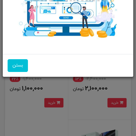
هاب 7 پورت Green Lion USB-C
کارت خوان و OTG یو اس بی به
مدل GHB7
تایپ سی گرین لاین Green Lion 3
بستن
in 1 Card Reader with USB-A &
USB-C Connectivity
1,400,000
2,400,000
22٪
13٪
1,100,000
2,100,000
تومان
تومان
خرید
خرید