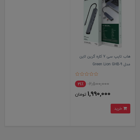
هاب تایپ سی 7 کاره گرین لاین
مدل Green Lion GHB-9
2,500,000
21٪
1,990,000
تومان
خرید