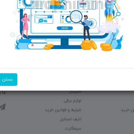
ضمانت اصل‌بودن کالا
یت
منوی وب‌سایت
از 
وبایل
لوازم جانبی موبایل
بستن
مپیوتر
لوازم جانبی کامپیوتر
اسپیکر
ما ر
لوازم برقی
ن خرید
شرایط و قوانین خرید
لایف استایل
سیمکارت