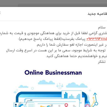
×
لاعیه جدید
رید
درباره ما
تماس با ما
شرایط و قوانین خرید
 سلام
تری گرامی لطفا قبل از خرید برای هماهنگی موجودی و قیمت به شماره
093399478
پیامک بفرستید(فقط پیامک پاسخ میدهیم).
 غیر اینصورت اجازه لغو سفارش شما را داریم.
 توجه به شرایط موجود، سعی ما بر این هست در اسرع وقت ارسال
رای نمایش وجود ندارد.
یم و خواهشمندیم حتما هماهنگی کنید.
وازم جانبی کامپیوتر
ست ماوس و کیبورد
 تشکر
تیب نمایش:
جدیدترین
محبوب‌ترین
گران‌ترین
ارزان‌ترین
برگشت به بالا