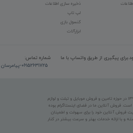
طلاعات
ذخیره سازی اطلاعات
لپ تاپ
کنسول بازی
ابزارآلات
میشود.برای پیگیری از طریق واتساپ با ما
شماره تماس:
06152631725-پیامرسان واتساپ 09339947850
فروشگاه عصر دیجیتال فعالیت فیزیکی خود را از سال ۱۳۹۴ در حوزه تامین و‌ فروش موبایل و تبلت و لوازم
است. فروش آنلاین ما در فضای اینستاگرام بوده
 فروش آنلاین خود را برای سهولت و اطمینان
ته و با ارائه خدمات بهتر و سرعت بیشتر در کنار