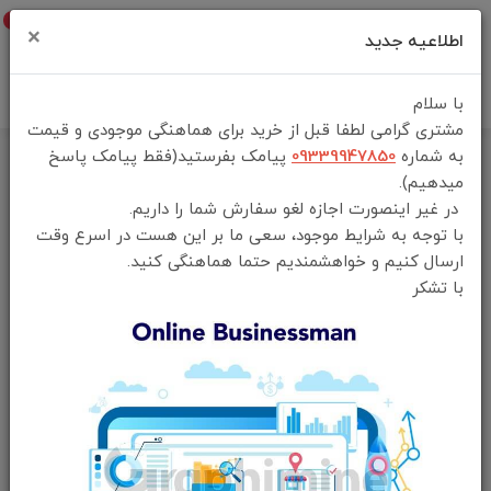
0
×
اطلاعیه جدید
با سلام
مشتری گرامی لطفا قبل از خرید برای هماهنگی موجودی و قیمت
به شماره
09339947850
پیامک بفرستید(فقط پیامک پاسخ
خانه
فهرست محصولات
میدهیم).
ماشین اصلاح بدن گرین لاین مدل gnbdytrimr ا green lion Body Trimmer
در غیر اینصورت اجازه لغو سفارش شما را داریم.
mini body
با توجه به شرایط موجود، سعی ما بر این هست در اسرع وقت
ارسال کنیم و خواهشمندیم حتما هماهنگی کنید.
با تشکر