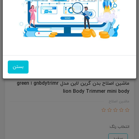
بستن
ماشین اصلاح بدن گرین لاین مدل gnbdytrimr ا green
lion Body Trimmer mini body
ماشین اصلاح
انتخاب رنگ:
سفید