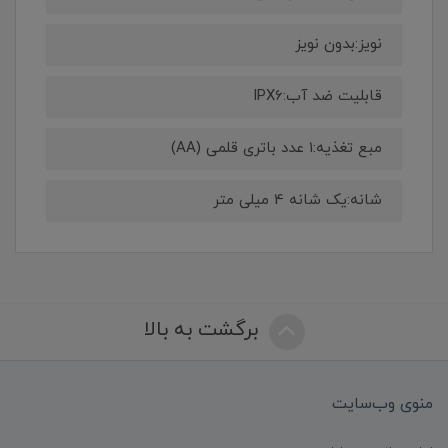
نویز:بدون نویز
قابلیت ضد آب:IPX6
مبع تغذیه:1 عدد باتری قلمی (AA)
شانه:یک شانه 4 میلی متر
برگشت به بالا
منوی وب‌سایت