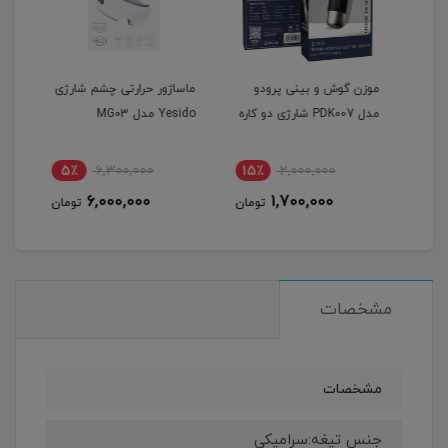
موزن گوش و بینی پرودو
ماساژور حرارتی چشم شارژی
ماشی
مدل PDK007 شارژی دو کاره
Yesido مدل MG03
Yesido مد
5٪
6,300,000
15٪
2,000,000
1
6,000,000
1,700,000
مان
تومان
تومان
مشخصات
مشخصات
جنس تیغه:سرامیکی