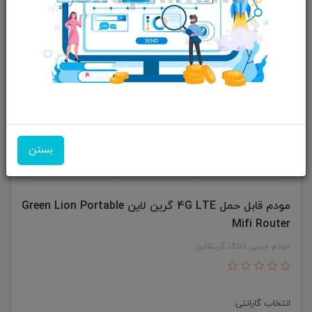
بستن
مودم قابل حمل 4G LTE گرین لاین Green Lion Portable
Mifi Router
مودم جیبی انلاک گرینلاین
انتخاب گارانتی: