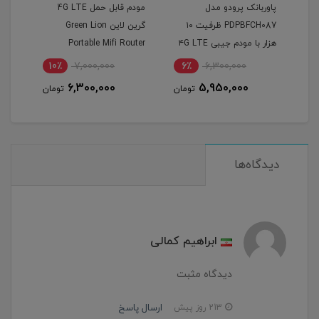
 آلکاتل 4G مدل
پاوربانک پرودو مدل
مودم قابل حمل 4G LTE
alc
PDPBFCH087 ظرفیت ۱۰
گرین لاین Green Lion
هزار با مودم جیبی ۴G LTE
Portable Mifi Router
10٪
7,000,000
6٪
6,300,000
6
6,300,000
5,950,000
مان
تومان
تومان
دیدگاه‌ها
ابراهیم کمالی
دیدگاه مثبت
ارسال پاسخ
213 روز پیش