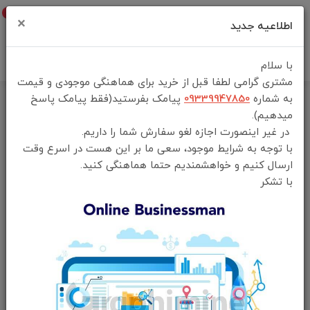
0
×
اطلاعیه جدید
با سلام
مشتری گرامی لطفا قبل از خرید برای هماهنگی موجودی و قیمت
به شماره
09339947850
پیامک بفرستید(فقط پیامک پاسخ
خانه
فهرست محصولات
میدهیم).
مودم قابل حمل 4G LTE گرین لاین Green Lion Portable Mifi Router
در غیر اینصورت اجازه لغو سفارش شما را داریم.
با توجه به شرایط موجود، سعی ما بر این هست در اسرع وقت
ارسال کنیم و خواهشمندیم حتما هماهنگی کنید.
با تشکر