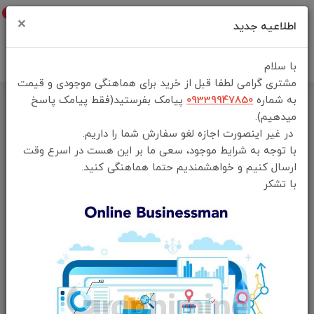
0
×
اطلاعیه جدید
با سلام
مشتری گرامی لطفا قبل از خرید برای هماهنگی موجودی و قیمت
به شماره
09339947850
پیامک بفرستید(فقط پیامک پاسخ
خانه
فهرست محصولات
میدهیم).
ماشین اصلاح موی سر و ریش مدل T-Blade از برند Porodo Lifestyle
در غیر اینصورت اجازه لغو سفارش شما را داریم.
با توجه به شرایط موجود، سعی ما بر این هست در اسرع وقت
ارسال کنیم و خواهشمندیم حتما هماهنگی کنید.
با تشکر