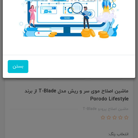
بستن
ماشین اصلاح موی سر و ریش مدل T-Blade از برند
Porodo Lifestyle
ماشین اصلاح پرودو T-Blade
انتخاب رنگ: