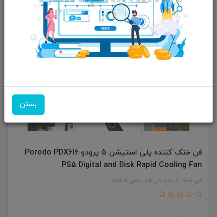
بستن
فن خنک کننده پلی استیشن ۵ پرودو Porodo PDX616
PS5 Digital and Disk Rapid Cooling Fan
فن خنک کننده پلی استیشن ۵ ps5