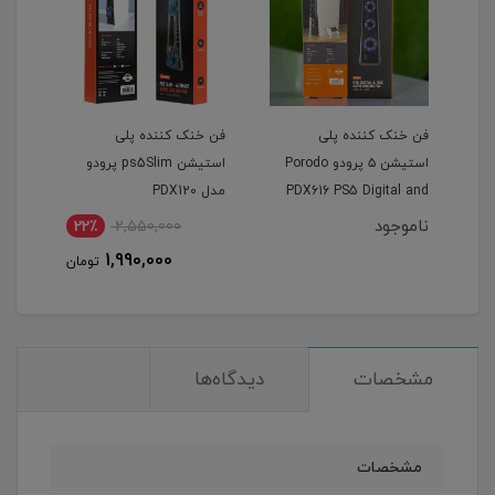
فن خنک کننده پلی
فن خنک کننده پلی
استیشن ۵ پرودو Porodo
استیشن ps5Slim پرودو
PDX616 PS5 Digital and
مدل PDX120
Disk Rapid Cooling Fan
ناموجود
22٪
2,550,000
2
1,990,000
مان
تومان
مشخصات
دیدگاه‌ها
مشخصات