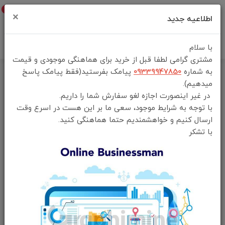
0
×
اطلاعیه جدید
با سلام
مشتری گرامی لطفا قبل از خرید برای هماهنگی موجودی و قیمت
به شماره
09339947850
پیامک بفرستید(فقط پیامک پاسخ
خانه
فهرست محصولات
میدهیم).
فن خنک کننده پلی استیشن ۵ پرودو Porodo PDX616 PS5 Digital and
در غیر اینصورت اجازه لغو سفارش شما را داریم.
Disk Rapid Cooling Fan
با توجه به شرایط موجود، سعی ما بر این هست در اسرع وقت
ارسال کنیم و خواهشمندیم حتما هماهنگی کنید.
با تشکر