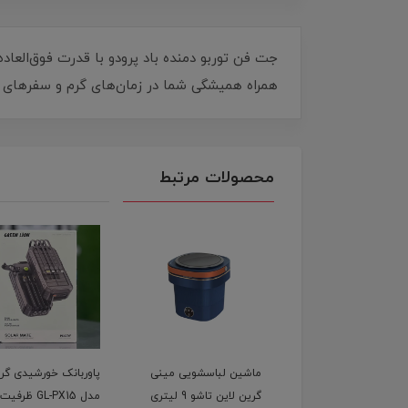
جت فن توربو دمنده باد پرودو با قدرت فوق‌العاده
همراه همیشگی شما در زمان‌های گرم و سفرهای ما
محصولات مرتبط
ین لباسشویی مینی
پاوربانک خورشیدی گرین
تبر و چکش چند کاره 
گرین لاین تاشو 9 لیتری
مدل GL-PX15 ظرفیت ۲۰
لاین  Breaker Multi