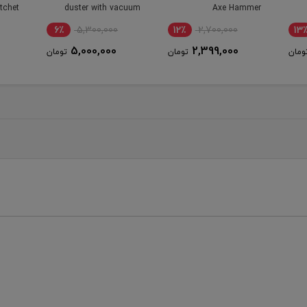
vc11
Lion 42-IN-1 Ratchet
duster with vacuum
Socket Set
function
8٪
3,500,000
6٪
5,300,000
12
3,250,000
5,000,000
ومان
تومان
تومان