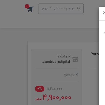
0
ورود به حساب کاربری
Porodo Turbobla
فروشنده:
Janebiasredigital
ناموجود
6%
5,200,000
4,900,000
تومان