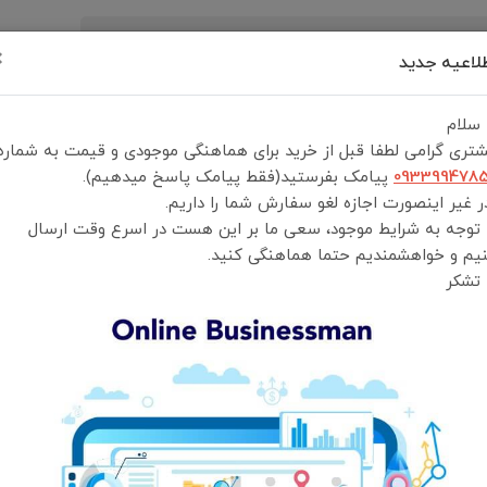
×
لاعیه جدید
رید
درباره ما
تماس با ما
شرایط و قوانین خرید
 سلام
تری گرامی لطفا قبل از خرید برای هماهنگی موجودی و قیمت به شماره
093399478
پیامک بفرستید(فقط پیامک پاسخ میدهیم).
 غیر اینصورت اجازه لغو سفارش شما را داریم.
 توجه به شرایط موجود، سعی ما بر این هست در اسرع وقت ارسال
جت فن توربو دمنده باد پرودو st Portable Air
یم و خواهشمندیم حتما هماهنگی کنید.
Blower PDADUS
 تشکر
جت فن jet fan
انتخاب رنگ:
مشکی
انتخاب گارانتی:
ضمانت سلامت و اصالت کالا