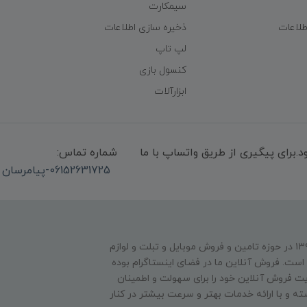
سیمکارت
طلاعات
ذخیره سازی اطلاعات
لپ تاپ
کنسول بازی
ابزارآلات
میشود.برای پیگیری از طریق واتساپ با ما
شماره تماس:
06152631725-پیامرسان واتساپ 09339947850
فروشگاه عصر دیجیتال فعالیت فیزیکی خود را از سال ۱۳۹۴ در حوزه تامین و‌ فروش موبایل و تبلت و لوازم
است. فروش آنلاین ما در فضای اینستاگرام بوده
 فروش آنلاین خود را برای سهولت و اطمینان
ته و با ارائه خدمات بهتر و سرعت بیشتر در کنار