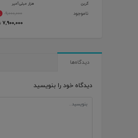
ن
هزار میلی‌آمپر
Axe Hammer
وجود
٪
2,700,000
13٪
9,000,000
2,399,000
7,900,000
تومان
ت
دیدگاه‌ها
دیدگاه خود را بنویسید