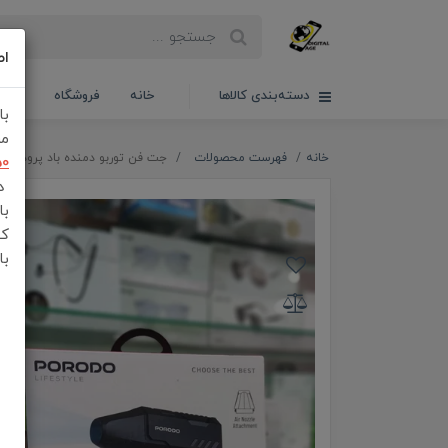
اط
دسته‌بندی کالاها
خانه
فروشگاه
سبدخ
با
مش
خانه
فهرست محصولات
جت فن توربو دمنده باد پرودو Porodo Turboblast Portable Air Blower PDADUS
50
در
با
کن
با