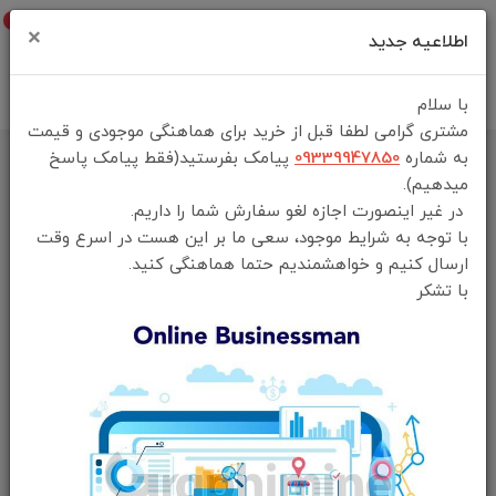
0
×
اطلاعیه جدید
با سلام
مشتری گرامی لطفا قبل از خرید برای هماهنگی موجودی و قیمت
به شماره
09339947850
پیامک بفرستید(فقط پیامک پاسخ
خانه
فهرست محصولات
هدفون بی سیم هاینو تکو ANC-13 Max
میدهیم).
در غیر اینصورت اجازه لغو سفارش شما را داریم.
با توجه به شرایط موجود، سعی ما بر این هست در اسرع وقت
ارسال کنیم و خواهشمندیم حتما هماهنگی کنید.
با تشکر