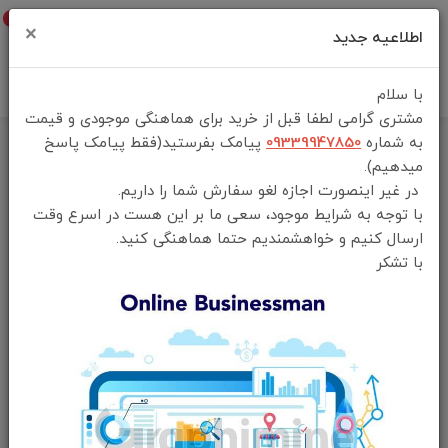
0
×
اطلاعیه جدید
با سلام
مشتری گرامی لطفا قبل از خرید برای هماهنگی موجودی و قیمت
به شماره
09339947850
پیامک بفرستید(فقط پیامک پاسخ
خانه
فهرست محصولات
میدهیم).
خوشبو کننده هوا گرین لاین با مخزن یدک Fragrance Combo 160 میل
در غیر اینصورت اجازه لغو سفارش شما را داریم.
با توجه به شرایط موجود، سعی ما بر این هست در اسرع وقت
ارسال کنیم و خواهشمندیم حتما هماهنگی کنید.
با تشکر