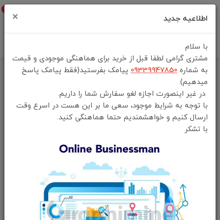
0
×
اطلاعیه جدید
با سلام
مشتری گرامی لطفا قبل از خرید برای هماهنگی موجودی و قیمت
به شماره
09339947850
پیامک بفرستید(فقط پیامک پاسخ
خانه
فهرست محصولات
میدهیم).
بیده جیبی برقی گرین لاین مدل Electric Pocket Bidet greenlion اصلی
در غیر اینصورت اجازه لغو سفارش شما را داریم.
با توجه به شرایط موجود، سعی ما بر این هست در اسرع وقت
ارسال کنیم و خواهشمندیم حتما هماهنگی کنید.
با تشکر