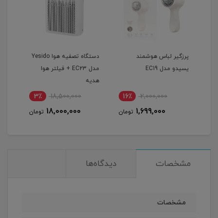
پرزگیر لباس هوشمند
دستگاه تصفیه هوا Yesido
ماشی
یسیدو مدل EC19
مدل EC23 + فیلتر هوا
هدیه
mmer
3٪
18,500,000
16٪
2,000,000
1
18,000,000
1,699,000
مان
تومان
تومان
مشخصات
دیدگاه‌ها
مشخصات