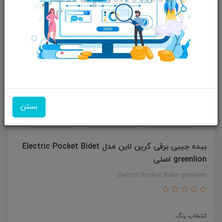
بستن
بیده جیبی برقی گرین لاین مدل Electric Pocket Bidet
greenlion اصلی
Electric Pocket Bidet greenlion
انتخاب رنگ: