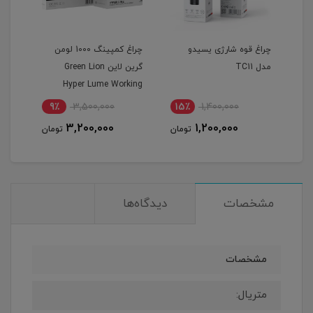
چراغ قوه شارژی یسیدو
چراغ کمپینگ 1000 لومن
مدل TC11
گرین لاین Green Lion
orch
Hyper Lume Working
BK)
Light 1000lm
9٪
3,500,000
15٪
1,400,000
1
3,200,000
1,200,000
مان
تومان
تومان
مشخصات
دیدگاه‌ها
مشخصات
متریال: