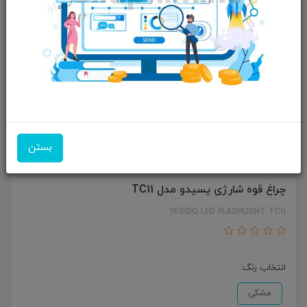
بستن
چراغ قوه شارژی یسیدو مدل TC11
YESIDO LED FLASHLIGHT TC11
انتخاب رنگ:
مشکی