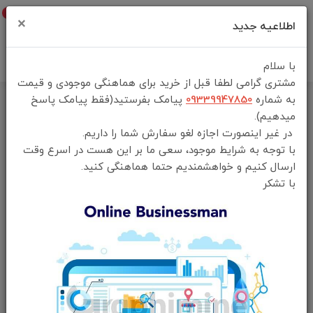
0
×
اطلاعیه جدید
با سلام
مشتری گرامی لطفا قبل از خرید برای هماهنگی موجودی و قیمت
به شماره
09339947850
پیامک بفرستید(فقط پیامک پاسخ
خانه
فهرست محصولات
چراغ قوه شارژی یسیدو مدل TC11
میدهیم).
در غیر اینصورت اجازه لغو سفارش شما را داریم.
با توجه به شرایط موجود، سعی ما بر این هست در اسرع وقت
ارسال کنیم و خواهشمندیم حتما هماهنگی کنید.
با تشکر