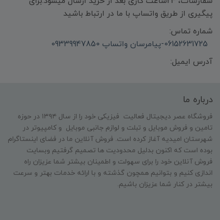
سفارشات، 24ساعت کاری بعد از خرید ارسال میشود.برای
پیگیری از طریق واتساپ با ما در ارتباط باشید
شماره تماس:
06152631725-پیامرسان واتساپ 09339947850
آدرس ایمیل:
درباره ما
فروشگاه عصر دیجیتال فعالیت فیزیکی خود را از سال ۱۳۹۴ در حوزه
تامین و‌ فروش موبایل و تبلت و لوازم جانبی موبایل و کامپیوتر در
شهرستان امیدیه آغاز کرده است. فروش آنلاین ما در فضای اینستاگرام
بوده است که اکنون بدلیل محدودیت ها تصمیم گرفتیم وبسایت
فروش آنلاین خود را برای سهولت و اطمینان بیشتر شما عزیزان راه
اندازی کنیم و بتوانیم همچون گذشته و با ارائه خدمات بهتر و سرعت
بیشتر در کنار شما عزیزان باشیم.