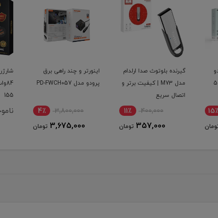
دام
اینورتر و چند راهی برق
شارژر فندکی سوپر فست
رتر و
پرودو مدل PD-FWCH057
84وات اپیمکس مدل EU-
ES-61
155
ناموجود
4٪
3,800,000
11٪
3,675,000
ومان
تومان