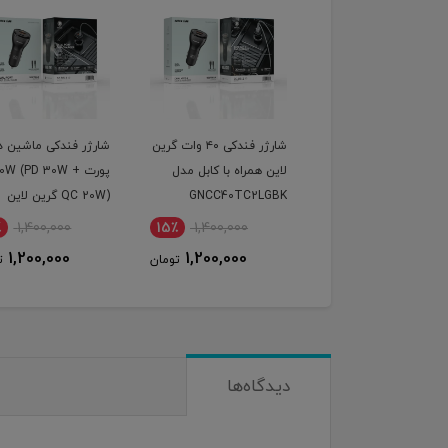
شارژر فندکی ۴۰ وات گرین
شارژر فندکی ماشین دو
گیرنده بلوتوث صدا ارل
 همراه با کابل مدل
پورت 50W (PD 30W +
مدل M73 | کیفیت ب
GNCC40TC2L
QC 20W) گرین لاین
اتصال سریع
400,000
15٪
1,400,000
15٪
1,400,000
357,000
1,200,000
1,200,000
تومان
تومان
ت
دیدگاه‌ها