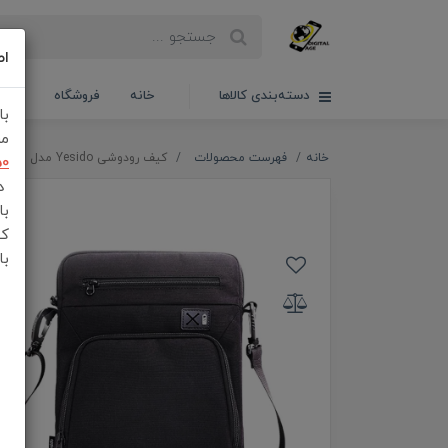
اط
دسته‌بندی کالاها
خانه
فروشگاه
سبدخ
با
مش
خانه
فهرست محصولات
کیف رودوشی Yesido مدل WB31
50
در
با
کن
با