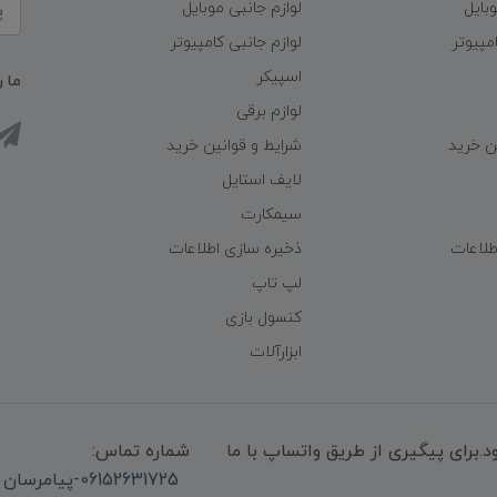
وبایل
لوازم جانبی موبایل
مپیوتر
لوازم جانبی کامپیوتر
اسپیکر
ما ر
لوازم برقی
ن خرید
شرایط و قوانین خرید
لایف استایل
سیمکارت
طلاعات
ذخیره سازی اطلاعات
لپ تاپ
کنسول بازی
ابزارآلات
میشود.برای پیگیری از طریق واتساپ با ما
شماره تماس:
06152631725-پیامرسان واتساپ 09339947850