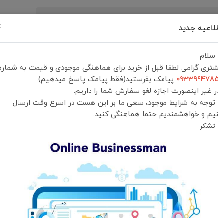
×
لاعیه جدید
رید
درباره ما
تماس با ما
شرایط و قوانین خرید
 سلام
تری گرامی لطفا قبل از خرید برای هماهنگی موجودی و قیمت به شماره
093399478
پیامک بفرستید(فقط پیامک پاسخ میدهیم).
 غیر اینصورت اجازه لغو سفارش شما را داریم.
 توجه به شرایط موجود، سعی ما بر این هست در اسرع وقت ارسال
کیف رودوشی Yesido مدل WB31
یم و خواهشمندیم حتما هماهنگی کنید.
 تشکر
کیف رودوشی یسیدو Yesido
انتخاب رنگ:
مشکی
انتخاب گارانتی:
ضمانت سلامت و اصالت کالا