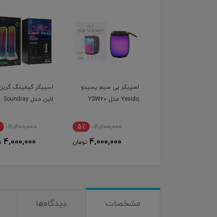
یکر بی سیم یسیدو
اسپیکر گیمینگ گرین
شارژر وایرلس و اسپیک
مدل YSW20
لاین مدل Soundray
گرین لاین مدل uranus
٪
3,000,000
10٪
4,400,000
5٪
4,200,000
2,700,000
4,000,000
4,000,000
تومان
تومان
ت
مشخصات
دیدگاه‌ها