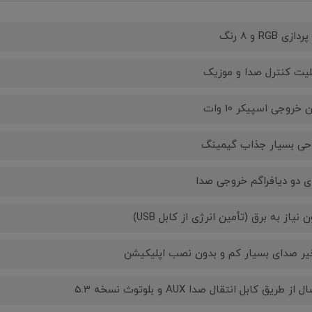
دازی RGB و 8 رنگ
لیت کنترل صدا و موزیک
 خروجی اسپیکر 10 وات
حی بسیار جذاب گیمینگ
ای دو دیافراگم خروجی صدا
 نیاز به برق (تأمین انرژی از کابل USB)
یر صدای بسیار کم و بدون نصب اپلیکیشن
 از طریق کابل انتقال صدا AUX و بلوتوث نسخه 5.3