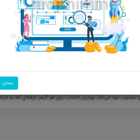
ویژگی‌های محصول
مشخصات: نور پردازی RGB و 8 رنگ قابلیت کنترل صدا و موزیک توا
اسپیکر 10 وات طراحی بسیار جذاب گیمینگ دارای دو دیافراگم خروجی صدا 
برق (تأمین انرژی از کابل USB) تاخیر صدای بسیار کم و بدون نصب اپ
طریق کابل انتقال صدا AUX و بلوتوث نسخه 5....
امکان تحویل اکسپرس
امکان پرداخت در محل
ضمانت 
بستن
یمینگ گرین لاین مدل Soundray تجربه گیمینگ شما را به سطح جدیدی می‌برد! با صدای فراگیر و