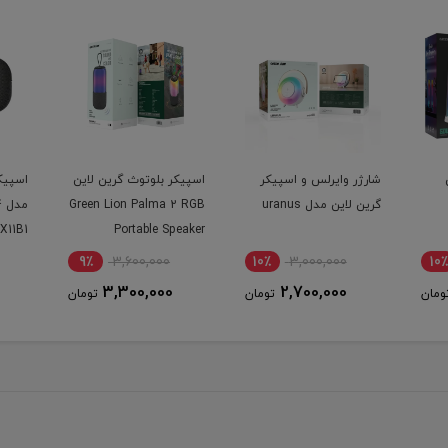
ر
اسپیکر بلوتوث گرین لاین
اسپیکر بلوتوثی ANKER
Green Lion Palma 2 RGB
مدل Soundcore Select 4
S-382
Portable Speaker
Go A31X11B1 با گارانتی
جنس 
ایستا
12٪
4,200,000
9٪
3,600,000
10
3,700,000
3,300,000
ومان
تومان
تومان