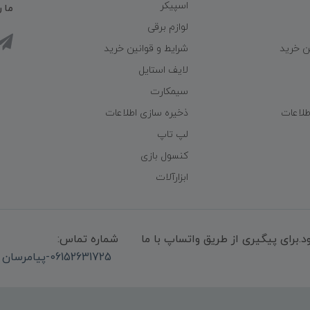
اسپیکر
ما ر
لوازم برقی
ن خرید
شرایط و قوانین خرید
لایف استایل
سیمکارت
طلاعات
ذخیره سازی اطلاعات
لپ تاپ
کنسول بازی
ابزارآلات
میشود.برای پیگیری از طریق واتساپ با ما
شماره تماس:
06152631725-پیامرسان واتساپ 09339947850