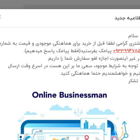
×
لاعیه جدید
رید
درباره ما
تماس با ما
شرایط و قوانین خرید
 سلام
تری گرامی لطفا قبل از خرید برای هماهنگی موجودی و قیمت به شماره
093399478
پیامک بفرستید(فقط پیامک پاسخ میدهیم).
 غیر اینصورت اجازه لغو سفارش شما را داریم.
 توجه به شرایط موجود، سعی ما بر این هست در اسرع وقت ارسال
اسپیکر گیمینگ گرین لاین مدل Soundray
یم و خواهشمندیم حتما هماهنگی کنید.
 تشکر
Green Lion Soundray Gaming Speaker
انتخاب رنگ:
سفید
انتخاب گارانتی:
ضمانت سلامت و اصالت کالا