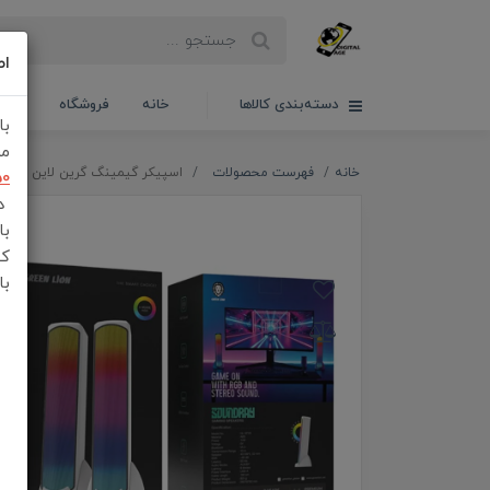
اط
دسته‌بندی کالاها
خانه
فروشگاه
سبدخ
با
مش
خانه
فهرست محصولات
اسپیکر گیمینگ گرین لاین مدل Soundray
50
در
با
کن
با