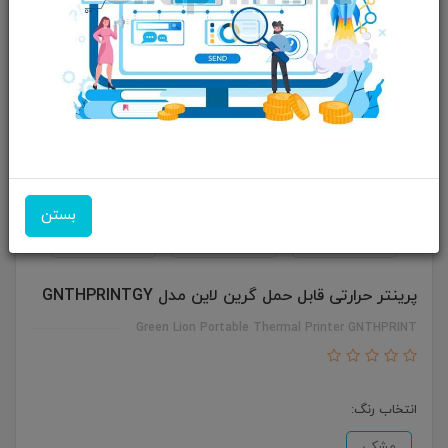
بستن
پرینتر حرارتی قابل حمل گرین لاین مدل GNTHPRINTGY
Green Lion Portable Thermal Printer GNTHPRINT
انتخاب رنگ:
مشکی