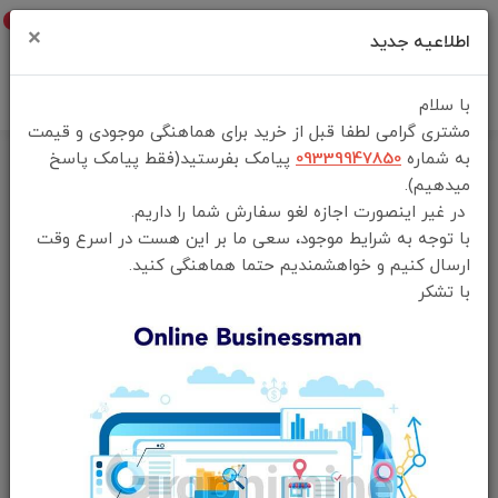
0
×
اطلاعیه جدید
با سلام
مشتری گرامی لطفا قبل از خرید برای هماهنگی موجودی و قیمت
به شماره
09339947850
پیامک بفرستید(فقط پیامک پاسخ
خانه
فهرست محصولات
میدهیم).
پرینتر حرارتی قابل حمل گرین لاین مدل GNTHPRINTGY
در غیر اینصورت اجازه لغو سفارش شما را داریم.
با توجه به شرایط موجود، سعی ما بر این هست در اسرع وقت
ارسال کنیم و خواهشمندیم حتما هماهنگی کنید.
با تشکر