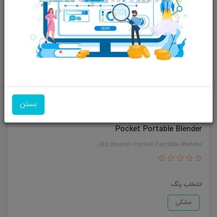
بستن
مخلوط کن شارژی (شیکر) جی بی کیو مدل JBQ Nourish
Pocket Portable Blender
JBQ Nourish Pocket Portable Blender
انتخاب رنگ:
مشکی