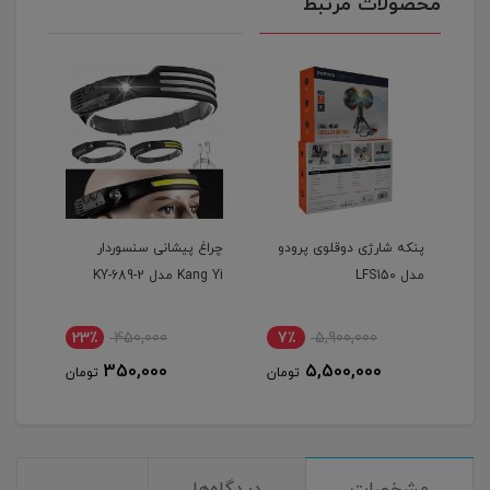
محصولات مرتبط
پنکه شارژی دوقلوی پرودو
چراغ پیشانی سنسوردار
جت ف
مدل LFS150
Kang Yi مدل KY-689-2
مدل T FLOW
Gre
23٪
450,000
7٪
5,900,000
2
350,000
5,500,000
مان
تومان
تومان