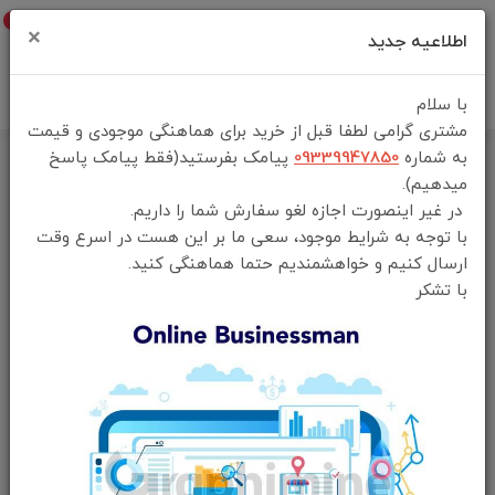
0
×
اطلاعیه جدید
با سلام
مشتری گرامی لطفا قبل از خرید برای هماهنگی موجودی و قیمت
به شماره
09339947850
پیامک بفرستید(فقط پیامک پاسخ
خانه
فهرست محصولات
میدهیم).
مخلوط کن شارژی (شیکر) جی بی کیو مدل JBQ Nourish Pocket Portable
در غیر اینصورت اجازه لغو سفارش شما را داریم.
Blender
با توجه به شرایط موجود، سعی ما بر این هست در اسرع وقت
ارسال کنیم و خواهشمندیم حتما هماهنگی کنید.
با تشکر