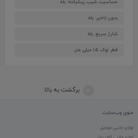
حساسیت شیب پیشرفته: بله
بدون تاخیر: بله
شارژ سریع: بله
قطر نوک: ۱.۵ میلی متر
برگشت به بالا
منوی وب‌سایت
لوازم جانبی موبایل
لوازم جانبی کامپیوتر