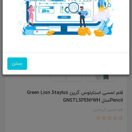
بستن
قلم لمسی استایلوس گرین Green Lion Staylus
Pencilمدل GNSTLSPEN2WH
قلم لمسی گرینلاین