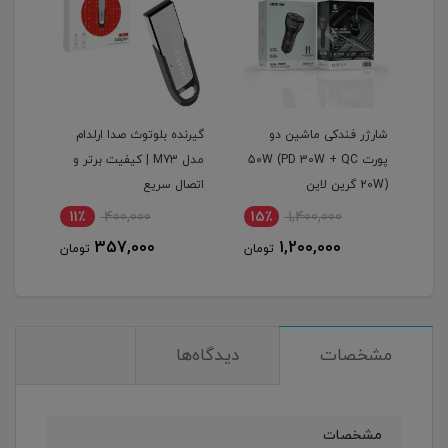
گرین
شارژر فندکی ماشین دو
گیرنده بلوتوث صدا ارلدام
اینو
پورت 50W (PD 30W + QC
مدل M73 | کیفیت برتر و
پرودو م
20W) گرین لاین
اتصال سریع
11٪
400,000
15٪
1,400,000
1
357,000
1,200,000
مان
تومان
تومان
مشخصات
دیدگاه‌ها
مشخصات