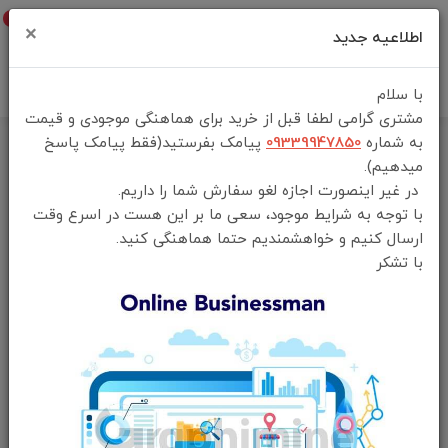
0
×
اطلاعیه جدید
با سلام
مشتری گرامی لطفا قبل از خرید برای هماهنگی موجودی و قیمت
به شماره
09339947850
پیامک بفرستید(فقط پیامک پاسخ
خانه
فهرست محصولات
میدهیم).
قلم لمسی استایلوس گرین Green Lion Staylus Pencilمدل
در غیر اینصورت اجازه لغو سفارش شما را داریم.
GNSTLSPEN2WH
با توجه به شرایط موجود، سعی ما بر این هست در اسرع وقت
ارسال کنیم و خواهشمندیم حتما هماهنگی کنید.
با تشکر