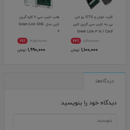
Gre
کارت خوان و OTG یو اس
هاب تایپ سی 7 کاره گرین
تبدی
بی به تایپ سی گرین لاین
لاین مدل Green Lion GHB-
SB-C
9
Green Lion 3 in 1 Card
Reader with USB-A & USB-
21٪
2,500,000
22٪
1,400,000
4
C Connectivity
1,990,000
1,100,000
مان
تومان
تومان
دیدگاه‌ها
دیدگاه خود را بنویسید