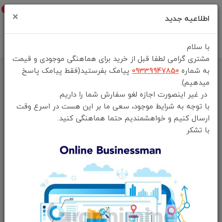
0
×
اطلاعیه جدید
با سلام
مشتری گرامی لطفا قبل از خرید برای هماهنگی موجودی و قیمت
به شماره
09339947850
پیامک بفرستید(فقط پیامک پاسخ
خانه
فهرست محصولات
میدهیم).
هاب تایپ سی 7 کاره گرین لاین مدل Green Lion GHB-9
در غیر اینصورت اجازه لغو سفارش شما را داریم.
با توجه به شرایط موجود، سعی ما بر این هست در اسرع وقت
ارسال کنیم و خواهشمندیم حتما هماهنگی کنید.
با تشکر