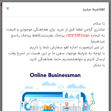
0
×
اطلاعیه جدید
با سلام
مشتری گرامی لطفا قبل از خرید برای هماهنگی موجودی و قیمت
به شماره
09339947850
پیامک بفرستید(فقط پیامک پاسخ
خانه
فهرست محصولات
میدهیم).
چندراهی و محافظ برق و شارژر گرین لاین مدل GL-PS8A توان 3250 وات
در غیر اینصورت اجازه لغو سفارش شما را داریم.
با توجه به شرایط موجود، سعی ما بر این هست در اسرع وقت
ارسال کنیم و خواهشمندیم حتما هماهنگی کنید.
با تشکر