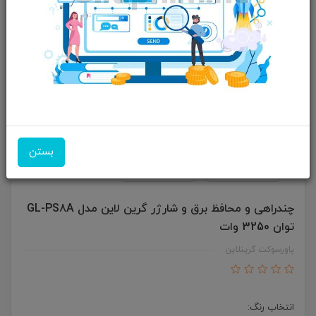
بستن
چندراهی و محافظ برق و شارژر گرین لاین مدل GL-PS8A
توان 3250 وات
پاورسوکت گرینلاین
انتخاب رنگ: