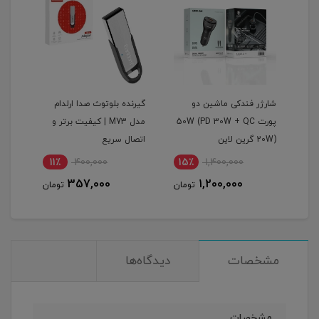
گرین
شارژر فندکی ماشین دو
گیرنده بلوتوث صدا ارلدام
اینو
پورت 50W (PD 30W + QC
مدل M73 | کیفیت برتر و
پرودو م
20W) گرین لاین
اتصال سریع
11٪
400,000
15٪
1,400,000
1
357,000
1,200,000
مان
تومان
تومان
مشخصات
دیدگاه‌ها
مشخصات