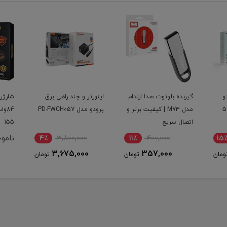
 ارلدام
اینورتر و چند راهی برق
شارژر فندکی سوپر فست
یفیت برتر و
پرودو مدل PD-FWCH057
84وات اپیمکس مدل EU-
61
155
ناموجود
4٪
3,800,000
11٪
3,675,000
3
تومان
تومان