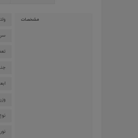
ولتا
مشخصات
سرعت
تعداد
جنس: num
ابعاد: x80x43
وزن:67 
نوع 
نورپ