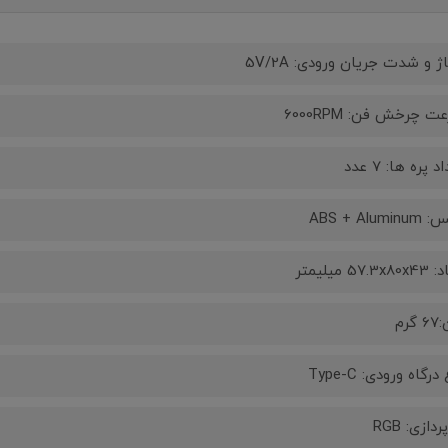
ژ و شدت جریان ورودی: 5V/2A
 چرخش فن: 6000RPM
 پره ها: 7 عدد
ABS + Alumi
57.3 میلیمتر
گرم
درگاه ورودی: Type-C
ردازی: RGB