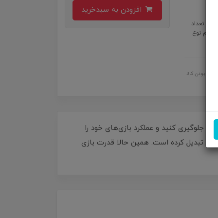
افزودن به سبدخرید
مشخصات: ولتاژ و شدت جریان ورودی: 5V/2A سرعت چرخش فن: 6000RPM تعداد
پره ها: 7 عدد جنس: ABS + Aluminum ابعاد: 57.3x80x43 میلیمتر وزن:67 گرم نوع
اصل بودن کالا
! با فن خنک کننده گیمینگ TSCO مدل GMF17، از داغ شدن گوشی خود جلوگیری کنید و عملکرد بازی‌های خود را
ه‌ای تبدیل کرده است. همین حالا قدرت بازی