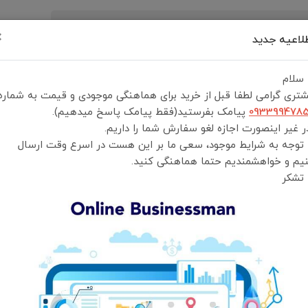
×
لاعیه جدید
رید
درباره ما
تماس با ما
شرایط و قوانین خرید
 سلام
تری گرامی لطفا قبل از خرید برای هماهنگی موجودی و قیمت به شماره
ل GMF17
093399478
پیامک بفرستید(فقط پیامک پاسخ میدهیم).
 غیر اینصورت اجازه لغو سفارش شما را داریم.
 توجه به شرایط موجود، سعی ما بر این هست در اسرع وقت ارسال
فن خنک کننده گیمینگ گوشی موبایل TSCO مدل GMF17
یم و خواهشمندیم حتما هماهنگی کنید.
 تشکر
فن خنک کننده گیمینگ گوشی موبایل TSCO مدل GMF17
انتخاب رنگ:
مشکی
انتخاب گارانتی:
18 ماه تسکو