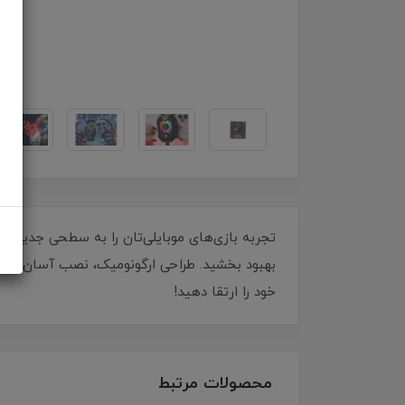
بهبود بخشید. طراحی ارگونومیک، نصب آسان و خنک
خود را ارتقا دهید!
محصولات مرتبط