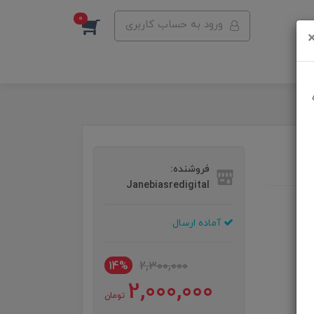
0
ورود به حساب کاربری
فروشنده:
Janebiasredigital
آماده ارسال
14%
2,300,000
2,000,000
تومان