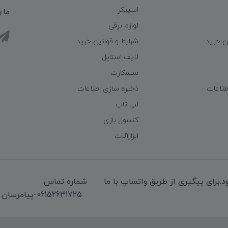
اسپیکر
ما ر
لوازم برقی
ن خرید
شرایط و قوانین خرید
لایف استایل
سیمکارت
طلاعات
ذخیره سازی اطلاعات
لپ تاپ
کنسول بازی
ابزارآلات
میشود.برای پیگیری از طریق واتساپ با ما
شماره تماس:
06152631725-پیامرسان واتساپ 09339947850