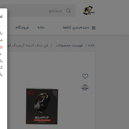
اط
دسته‌بندی کالاها
خانه
فروشگاه
سبدخ
با
مش
خانه
فهرست محصولات
فن خنک کننده گیمینگ گوشی موبایل TSCO مد
50
در
با
کن
با