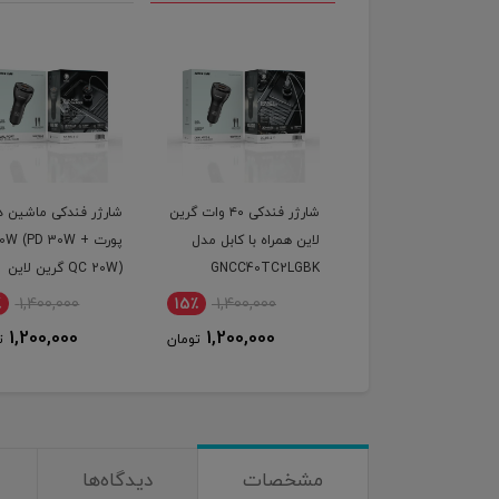
شارژر فندکی ۴۰ وات گرین
شارژر فندکی ماشین دو
گیرنده بلوتوث صدا
لاین همراه با کابل مدل
پورت 50W (PD 30W +
مدل M73 | ک
GNCC40TC2LGBK
QC 20W) گرین لاین
اتصال سریع
400,000
15٪
1,400,000
15٪
1,400,000
57,000
1,200,000
1,200,000
تومان
تومان
مشخصات
دیدگاه‌ها