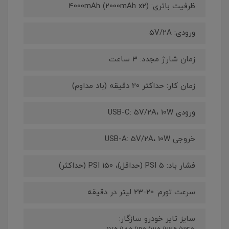
ظرفیت باتری: 4000mAh (2000mAh x2)
ورودی: 5V/2A
زمان شارژ مجدد: 3 ساعت
زمان کار: حداکثر 20 دقیقه (باد مداوم)
ورودی USB-C: 5V/2A، 10W
خروجی USB-A: 5V/2A، 10W
فشار باد: 5 PSI (حداقل)، 150 PSI (حداکثر)
سرعت تورم: 20-23 لیتر در دقیقه
سایز تایر خودرو سازگار: