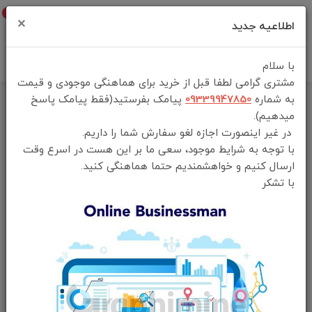
0
×
اطلاعیه جدید
با سلام
مشتری گرامی لطفا قبل از خرید برای هماهنگی موجودی و قیمت
به شماره
09339947850
پیامک بفرستید(فقط پیامک پاسخ
خانه
فهرست محصولات
میدهیم).
کمپرسور باد و پاوربانک 4000 پاورولوژی مدل pp055
در غیر اینصورت اجازه لغو سفارش شما را داریم.
با توجه به شرایط موجود، سعی ما بر این هست در اسرع وقت
ارسال کنیم و خواهشمندیم حتما هماهنگی کنید.
با تشکر