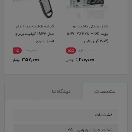
گرین
شارژر فندکی ماشین دو
گیرنده بلوتوث صدا ارلدام
اینو
پورت 50W (PD 30W + QC
مدل M73 | کیفیت برتر و
پرودو م
20W) گرین لاین
اتصال سریع
11٪
400,000
15٪
1,400,000
1
357,000
1,200,000
مان
تومان
تومان
مشخصات
دیدگاه‌ها
مشخصات
شدت جریان ورودی : 2A