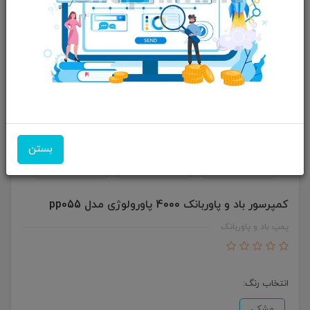
بستن
کمپرسور باد و پاوربانک 4000 پاورولوژی مدل pp055
پمپ باد و پاوربانک
انتخاب رنگ:
مشکی