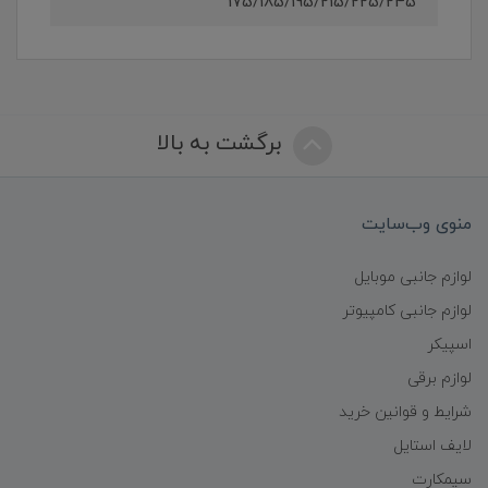
175/185/195/215/225/245
برگشت به بالا
منوی وب‌سایت
لوازم جانبی موبایل
لوازم جانبی کامپیوتر
اسپیکر
لوازم برقی
شرایط و قوانین خرید
لایف استایل
سیمکارت