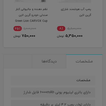
این
پمپ آب هوشمند شارژی
نظم دهنده و جالیوانی کنار
گرین لاین
صندلی خودرو گرین لاین
مدل -7052
Green Lion CARVOX Cup
& Storage Organizer
25٪
1,000,000
8٪
5,800,000
5
750,000
5,350,000
مان
تومان
تومان
مشخصات
دیدگاه‌ها
مشخصات
دارای باتری لیتیوم یونی 6000mAh قایل شارژ
دارای توان پمپ 4.2 لیتر بر دقیقه