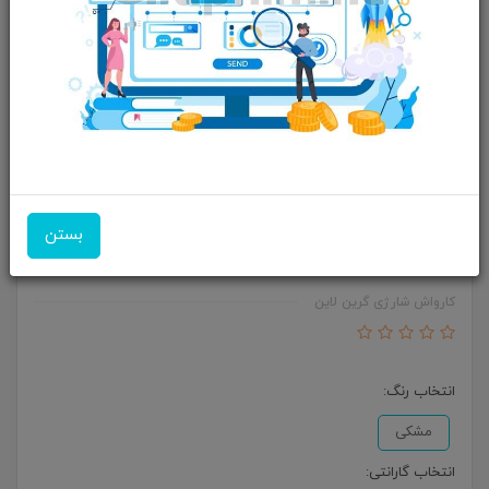
بستن
کارواش شارژی گرین لاین مدلCX240(اصلی) cx240
cordless pressure wash gun
کارواش شارژی گرین لاین
انتخاب رنگ:
مشکی
انتخاب گارانتی: