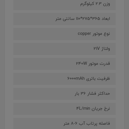
وزن 2.3 کیلوگرم
ابعاد 365*275*110 سانتی متر
نوع موتور copper
ولتاژ 21V
قدرت موتور 240W
ظرفیت باتری 6000mAh
حداکثر فشار 36 بار
نرخ جریان 4L/min
فاصله پرتاب آب 6-8 متر