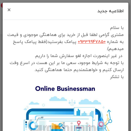
0
×
اطلاعیه جدید
با سلام
مشتری گرامی لطفا قبل از خرید برای هماهنگی موجودی و قیمت
به شماره
09339947850
پیامک بفرستید(فقط پیامک پاسخ
خانه
فهرست محصولات
میدهیم).
کارواش شارژی گرین لاین مدلCX240(اصلی) cx240 cordless pressure
در غیر اینصورت اجازه لغو سفارش شما را داریم.
wash gun
با توجه به شرایط موجود، سعی ما بر این هست در اسرع وقت
ارسال کنیم و خواهشمندیم حتما هماهنگی کنید.
با تشکر