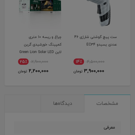
ست پیچ گوشتی شارژی 46
چراغ و ریسه 10 متری
چراغ
عددی یسیدو EC34
کمپینگ خورشیدی گرین
Kang Yi مد
لاین Green Lion Solar LED
Lumex Camping Light
25٪
2,900,000
14٪
4,500,000
7
2,200,000
3,900,000
مان
تومان
تومان
مشخصات
دیدگاه‌ها
معرفی