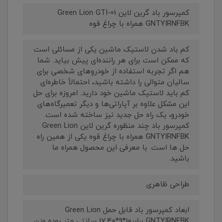
کمپرسور باد گرین لاین Green Lion GTI-01
GNTYIRNFBK همراه با چراغ قوه
کم باد شدن لاستیک ماشین یکی از مسائلی است
که ممکن است برای هر راننده‌‌ای پیش بیاید. شما
هم اگر تجربه استفاده از خودروهای شخصی برای
سالیان متوالی را داشته باشید، احتمالاً خاطره‌ای
کم باید لاستیک ماشین خود دارید. امروزه برای حل
این مشکل علاوه بر آپاراتی‌ها و دیگر تعمیرگاه‌های
خودرو، یک راه حل جدید نیز ساخته شده است.
کمپرسور باد چند منظوره گرین لاین Green Lion
GNTYIRNFBK همراه با چراغ قوه یکی از همین راه
حل ها است. با معرفی این محصول همراه ما
باشید.
طراحی ظاهری
ابعاد کمپرسور باد قابل حمل Green Lion
GNTYIRNFBK برابر10*9*17.40 سانتی متر بوده وزن