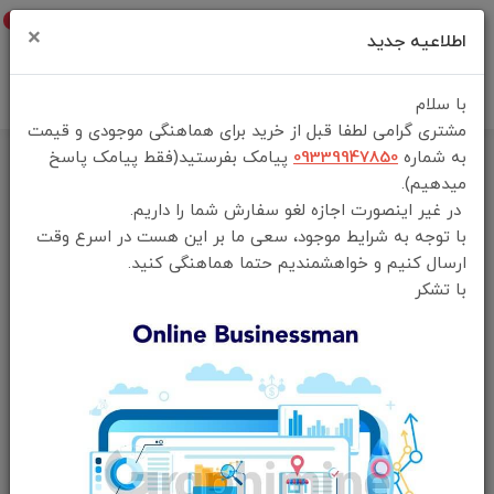
0
×
اطلاعیه جدید
با سلام
مشتری گرامی لطفا قبل از خرید برای هماهنگی موجودی و قیمت
به شماره
09339947850
پیامک بفرستید(فقط پیامک پاسخ
خانه
فهرست محصولات
میدهیم).
کمپرسور و پمپ باد قابل حمل گرین لاین مدل Green Lion Inflator Portable
در غیر اینصورت اجازه لغو سفارش شما را داریم.
Air GTI-01
با توجه به شرایط موجود، سعی ما بر این هست در اسرع وقت
ارسال کنیم و خواهشمندیم حتما هماهنگی کنید.
با تشکر