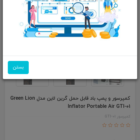
بستن
کمپرسور و پمپ باد قابل حمل گرین لاین مدل Green Lion
Inflator Portable Air GTI-01
کمپرسور GTI-01