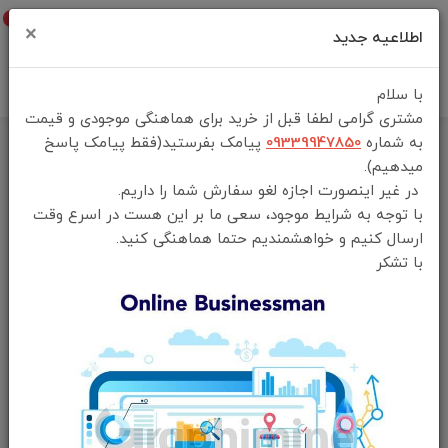
0
×
اطلاعیه جدید
با سلام
مشتری گرامی لطفا قبل از خرید برای هماهنگی موجودی و قیمت
به شماره
09339947850
پیامک بفرستید(فقط پیامک پاسخ
خانه
فهرست محصولات
میدهیم).
هولدر موبایل تاشو مگ سیف پرودو مدل Porodo Vacuseal Vacuum
در غیر اینصورت اجازه لغو سفارش شما را داریم.
Suction Folding Magnetic Mount HS26
با توجه به شرایط موجود، سعی ما بر این هست در اسرع وقت
ارسال کنیم و خواهشمندیم حتما هماهنگی کنید.
با تشکر