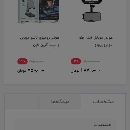
هولدر موبایل آینه جلو
هولدر رومیزی تاشو موبایل
هولد
خودرو پرودو
و تبلت گرین لاین
DBK
22٪
950,000
7٪
2,000,000
5
750,000
1,870,000
مان
تومان
تومان
مشخصات
دیدگاه‌ها
مشخصات