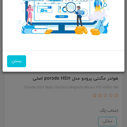
بستن
هولدر مگنتی پرودو مدل porodo HS16 اصلی
Porodo HS16 Multi-Surface Magsafe Mount PD-HSM16-BK
انتخاب رنگ:
مشکی