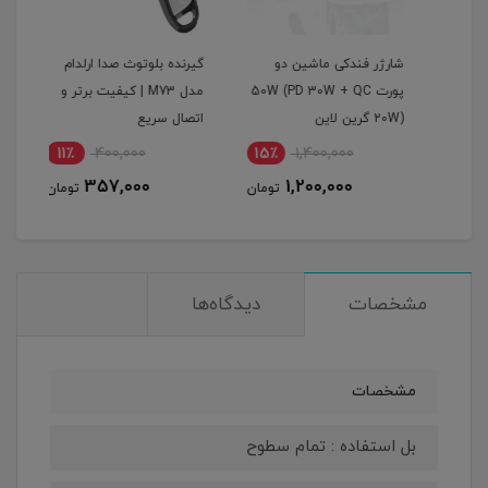
گرین
شارژر فندکی ماشین دو
گیرنده بلوتوث صدا ارلدام
اینو
پورت 50W (PD 30W + QC
مدل M73 | کیفیت برتر و
پرودو م
20W) گرین لاین
اتصال سریع
11٪
400,000
15٪
1,400,000
1
357,000
1,200,000
مان
تومان
تومان
مشخصات
دیدگاه‌ها
مشخصات
بل استفاده : تمام سطوح