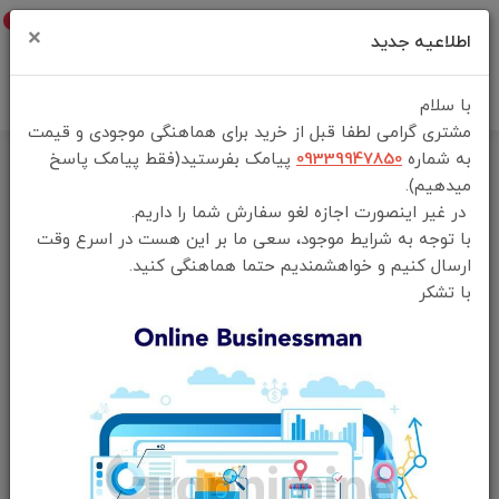
0
×
اطلاعیه جدید
با سلام
مشتری گرامی لطفا قبل از خرید برای هماهنگی موجودی و قیمت
به شماره
09339947850
پیامک بفرستید(فقط پیامک پاسخ
خانه
فهرست محصولات
هولدر مگنتی پرودو مدل porodo HS16 اصلی
میدهیم).
در غیر اینصورت اجازه لغو سفارش شما را داریم.
با توجه به شرایط موجود، سعی ما بر این هست در اسرع وقت
ارسال کنیم و خواهشمندیم حتما هماهنگی کنید.
با تشکر