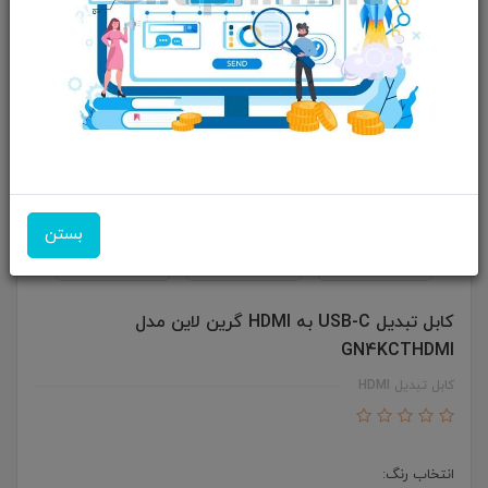
بستن
کابل تبدیل USB-C به HDMI گرین لاین مدل
GN4KCTHDMI
کابل تبدیل HDMI
انتخاب رنگ: