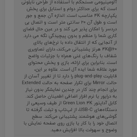
آلومینیومی مستحکم با استفاده از طراحی نایلونی
است که برای حداکثر دوام و استایل برای پخش
یکپارچه 4K مناسب است. اندازه آن جمع و جور
است و طول آن 20 سانتی متر است و اتصال بی
دردسر را امکان پذیر می کند و در عین حال فضای
کاری شما را منظم و بدون پیچیدگی نگه می دارد.
از آنجایی که از انتقال داده با نرخ‌های بالای
4K@60 هرتز پشتیبانی می‌کند، دارای تصاویری
شفاف با رنگ‌های غنی همراه با جزئیات واضح
است. بنابراین برای ارائه، بازی و پخش محتوای
مورد علاقه شما ایده آل است. علاوه بر این،
قابلیت plug-and-play را دارد تا از تغییر آسان از
حالت Mirror برای تکرار صفحه به حالت Extended
برای انجام چند کار در چندین نمایشگر بدون نیاز
به درایور یا نرم افزار اضافی اطمینان حاصل کند.
کابل آداپتور Green Lion 4K از طیف وسیعی از
دستگاه‌های USB-C، از لپ‌تاپ و تبلت گرفته تا
گوشی‌های هوشمند پشتیبانی می‌کند. سطح
اتصال خود را با کار یا بازی روی صفحه نمایش با
وضوح و سهولت بالا افزایش دهید.