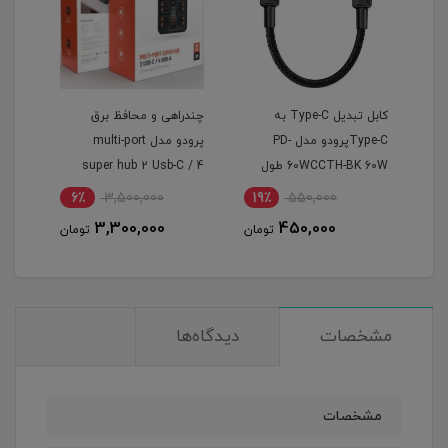
کابل تبدیل Type-C به
چندراهی و محافظ برق
چندر
 -
Type-Cپرودو مدل PD-
پرودو مدل multi-port
60WCCTH-BK 60W طول
super hub 2 Usb-C / 4
PS8A توان 50
35 سانتی متر
Usb-A
6٪
3,500,000
19٪
550,000
1
3,300,000
450,000
مان
تومان
تومان
مشخصات
دیدگاه‌ها
مشخصات