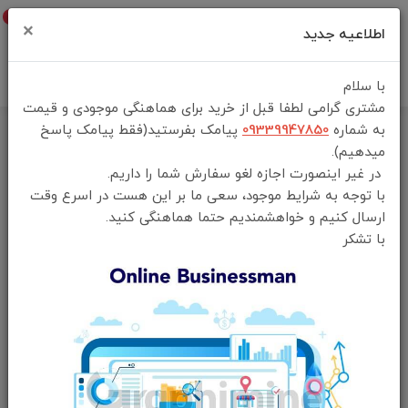
0
×
اطلاعیه جدید
با سلام
مشتری گرامی لطفا قبل از خرید برای هماهنگی موجودی و قیمت
به شماره
09339947850
پیامک بفرستید(فقط پیامک پاسخ
خانه
فهرست محصولات
میدهیم).
کابل تبدیل USB-C به HDMI گرین لاین مدل GN4KCTHDMI
در غیر اینصورت اجازه لغو سفارش شما را داریم.
با توجه به شرایط موجود، سعی ما بر این هست در اسرع وقت
ارسال کنیم و خواهشمندیم حتما هماهنگی کنید.
با تشکر