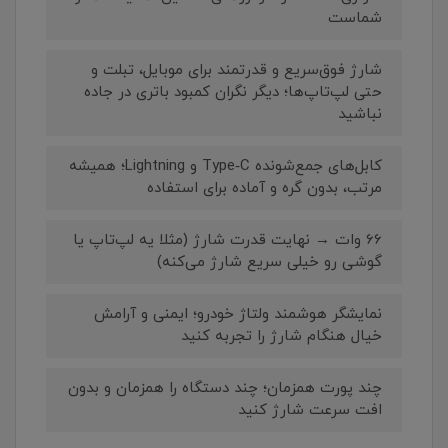
شماست
شارژ فوق‌سریع و قدرتمند برای موبایل، تبلت و
حتی لپ‌تاپ‌ها؛ دیگر نگران کمبود باتری در جاده
نباشید
کابل‌های جمع‌شونده Type‑C و Lightning؛ همیشه
مرتب، بدون گره و آماده برای استفاده
66 وات → نهایت قدرت شارژ (مثلا یه لپ‌تاپ یا
گوشی رو خیلی سریع شارژ می‌کنه)
نمایشگر هوشمند ولتاژ خودرو؛ ایمنی و آرامش
خیال هنگام شارژ را تجربه کنید
چند پورت همزمان؛ چند دستگاه را همزمان و بدون
افت سرعت شارژ کنید