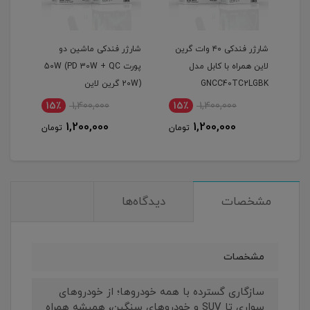
شارژر فندکی ۴۰ وات گرین
شارژر فندکی ماشین دو
گیرن
لاین همراه با کابل مدل
پورت 50W (PD 30W + QC
GNCC40TC2LGBK
20W) گرین لاین
اتصا
15٪
1,400,000
15٪
1,400,000
1
1,200,000
1,200,000
مان
تومان
تومان
مشخصات
دیدگاه‌ها
مشخصات
سازگاری گسترده با همه خودروها؛ از خودروهای
سواری تا SUV و خودروهای سنگین، همیشه همراه