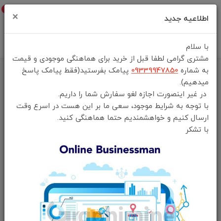
0
×
اطلاعیه جدید
با سلام
مشتری گرامی لطفا قبل از خرید برای هماهنگی موجودی و قیمت
به شماره
09339947850
پیامک بفرستید(فقط پیامک پاسخ
خانه
فهرست محصولات
شارژر فندکی 66 واتی پرودو مدل FWC029
میدهیم).
در غیر اینصورت اجازه لغو سفارش شما را داریم.
با توجه به شرایط موجود، سعی ما بر این هست در اسرع وقت
ارسال کنیم و خواهشمندیم حتما هماهنگی کنید.
با تشکر