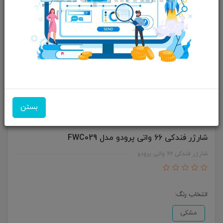
بستن
شارژر فندکی 66 واتی پرودو مدل FWC029
شارژر فندکی 66 واتی پرودو
انتخاب رنگ:
مشکی