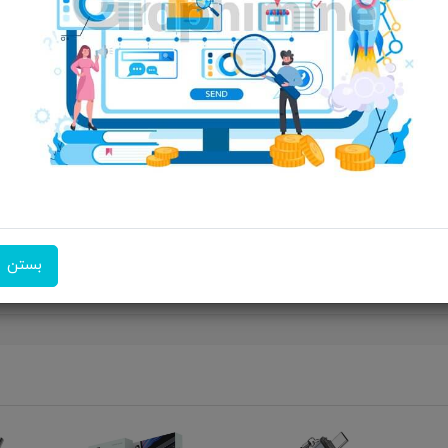
ویژگی‌های محصول
مشخصات: data tranfer: 10 gbps charging: 100w
امکان تحویل اکسپرس
امکان پرداخت در محل
ضمانت 
با مبدل Green Lion USB به Type-C مدل 2in1 OTG، دستگاه‌های خود را به سطح جدیدی از کارایی برسا
بستن
نتقال فایل‌ها، شارژ دستگاه‌ها و استفاده آسان در هر کجا. اکنون به نو