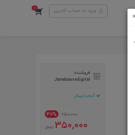
0
ورود به حساب کاربری
فروشنده:
Janebiasredigital
آماده ارسال
47%
650,000
350,000
تومان