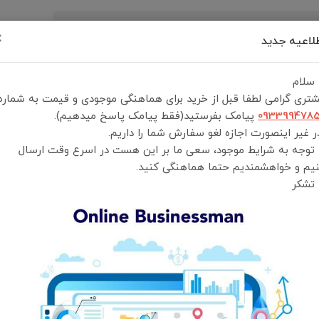
×
لاعیه جدید
رید
درباره ما
تماس با ما
شرایط و قوانین خرید
 سلام
تری گرامی لطفا قبل از خرید برای هماهنگی موجودی و قیمت به شماره
093399478
پیامک بفرستید(فقط پیامک پاسخ میدهیم).
 غیر اینصورت اجازه لغو سفارش شما را داریم.
 توجه به شرایط موجود، سعی ما بر این هست در اسرع وقت ارسال
تبدیل Green Lion USB To Type-C مدل 2in1 otg adapter
یم و خواهشمندیم حتما هماهنگی کنید.
 تشکر
تبدیل اوتیجی 2in1 otg adapter
انتخاب رنگ:
نقره ای
انتخاب گارانتی:
ضمانت سلامت و اصالت کالا و تعویض کالا