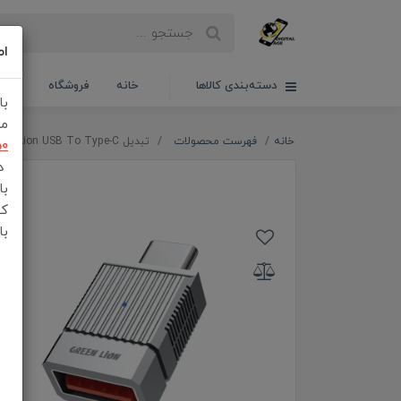
اط
دسته‌بندی کالاها
خانه
فروشگاه
سبدخ
با
مش
خانه
فهرست محصولات
تبدیل Green Lion USB To Type-C مدل 2in1 otg adapter
50
در
با
کن
با