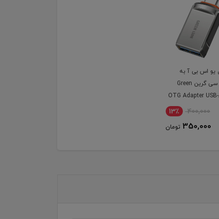
 یو اس بی آ به
تایپ سی گرین Green
OTG Adapter USB
13٪
400,000
350,000
تومان