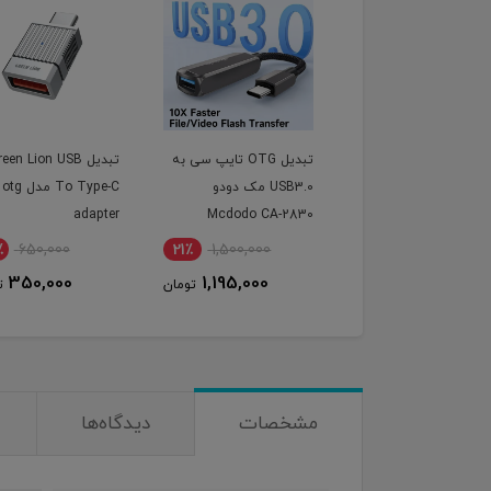
تبدیل OTG تایپ سی به
تبدیل een Lion USB
USB3.0 مک دودو
To Type-C م
adapter
Mcdodo CA-2830
٪
650,000
21٪
1,500,000
350,000
1,195,000
تومان
ت
مشخصات
دیدگاه‌ها