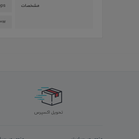
bps
مشخصات
00w
تحویل اکسپرس