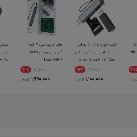
Gr
کارت خوان و OTG یو اس
هاب تایپ سی 7 کاره
تبدیل
دل 2in1 otg
بی به تایپ سی گرین لاین
گرین لاین مدل Green
-A To
Lion GHB-9
Green Lion 3 in 1 Card
USB-C
Reader with USB-A &
21٪
2,500,000
22٪
1,400,000
47
USB-C Connectivity
1,990,000
1,100,000
ومان
تومان
تومان