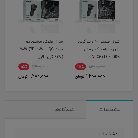
 36 وات Green
شارژر فندکی ۴۰ وات گرین
شارژر فندکی ماشین دو
شارژ
لاین همراه با کابل مدل
پورت 50W (PD 30W + QC
ractable
Du
GNCC40TC2LGBK
20W) گرین لاین
نام
15٪
1,400,000
15٪
1,400,000
1
1,200,000
1,200,000
مان
تومان
تومان
مشخصات
دیدگاه‌ها
مشخصات