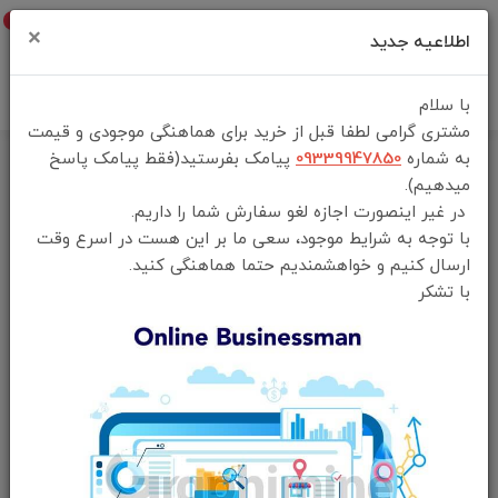
0
×
اطلاعیه جدید
با سلام
مشتری گرامی لطفا قبل از خرید برای هماهنگی موجودی و قیمت
به شماره
09339947850
پیامک بفرستید(فقط پیامک پاسخ
خانه
فهرست محصولات
میدهیم).
شارژر فندکی 36 وات Green Line مدل Ring Charge Dual Port Car
در غیر اینصورت اجازه لغو سفارش شما را داریم.
Charger PD 36W
با توجه به شرایط موجود، سعی ما بر این هست در اسرع وقت
ارسال کنیم و خواهشمندیم حتما هماهنگی کنید.
با تشکر