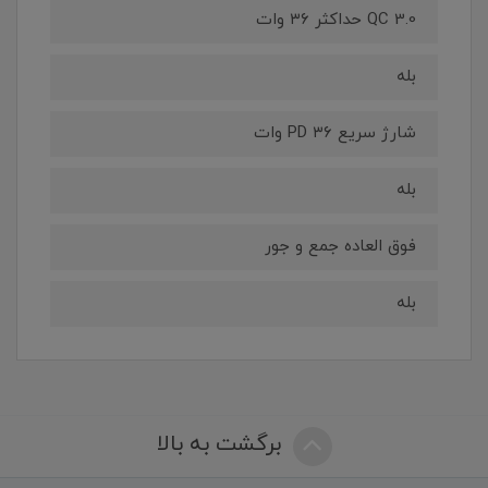
QC 3.0 حداکثر ۳۶ وات
بله
شارژ سریع PD ۳۶ وات
بله
فوق العاده جمع و جور
بله
برگشت به بالا