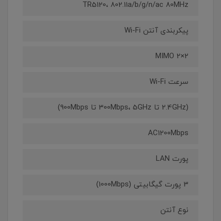
TR5120، 802.11a/b/g/n/ac 80MHz
پیکربندی آنتن Wi-Fi
2×2 MIMO
سرعت Wi-Fi
(2.4GHz تا 300Mbps، 5GHz تا 900Mbps)
AC1200Mbps
پورت LAN
3 پورت گیگابیتی (1000Mbps)
نوع آنتن