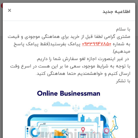
0
×
اطلاعیه جدید
با سلام
مشتری گرامی لطفا قبل از خرید برای هماهنگی موجودی و قیمت
به شماره
09339947850
پیامک بفرستید(فقط پیامک پاسخ
خانه
فهرست محصولات
میدهیم).
مودم روتر بیسیم دو باند پرودو مدل PDLFST207 با ۶ آنتن ۴G LTE
در غیر اینصورت اجازه لغو سفارش شما را داریم.
با توجه به شرایط موجود، سعی ما بر این هست در اسرع وقت
ارسال کنیم و خواهشمندیم حتما هماهنگی کنید.
با تشکر