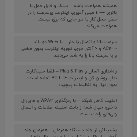
همیشه همراهت باشه – سبک و قابل حمل با
باتری 4000 میلی آمپری، اینترنت پرسرعت را در
سفر، محل کار یا هر جایی که برق نیست،
همراهت می‌کند
سرعت بالا و اتصال پایدار – با Wi-Fi دو باند
AC1200 و 6 آنتن قوی، تجربه اینترنت بدون قطعی
و با سرعت بالا را به شما می‌دهد
راه‌اندازی آسان و Plug & Play – فقط سیم‌کارت
بذار، روشن کن و اینترنت 4G LTE آماده است؛
بدون نیاز به تنظیمات پیچیده
امنیت کامل شبکه – با رمزگذاری WPA3 و فایروال
داخلی، خیال شما از بابت امنیت اطلاعات و اتصال
وای‌فای راحت است
پشتیبانی از چند دستگاه همزمان – همزمان چند
گوشی، لپ‌تاپ یا تبلت را با سرعت بالا متصل