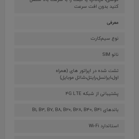
کنید بدون افت سرعت
معرفی
نوع سیم‌کارت
نانو SIM
تشت شده در اپراتور های (همراه
اول،ایرانسل،رایتل،شاتل موبایل)
پشتیبانی از شبکه 4G LTE
باندهای B1, B3, B7, B8, B20, B28, B40, B41
استاندارد Wi-Fi