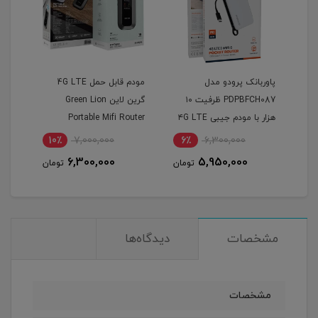
 آلکاتل 4G مدل
پاوربانک پرودو مدل
مودم قابل حمل 4G LTE
alc
PDPBFCH087 ظرفیت ۱۰
گرین لاین Green Lion
هزار با مودم جیبی ۴G LTE
Portable Mifi Router
10٪
7,000,000
6٪
6,300,000
6
6,300,000
5,950,000
مان
تومان
تومان
مشخصات
دیدگاه‌ها
مشخصات