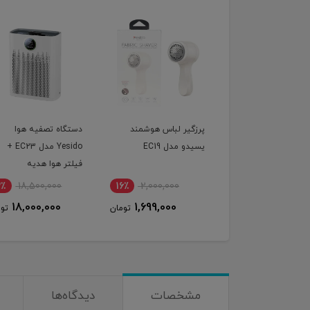
گیر لباس هوشمند
دستگاه تصفیه هوا
ماشین اصلاح شارژی س
و مدل EC19
Yesido مدل EC23 +
صورت گرین لاین 
فیلتر هوا هدیه
Lion Edge X Hair
Trimmer
4,500,000
3٪
18,500,000
16٪
2,000,000
4,300,000
18,000,000
1,699,000
تومان
تومان
ت
مشخصات
دیدگاه‌ها