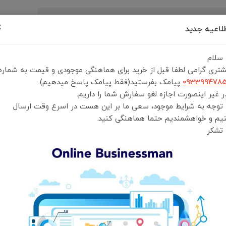
×
لاعیه جدید
رید
درباره ما
تماس با ما
شرایط و قوانین خرید
 سلام
تری گرامی لطفا قبل از خرید برای هماهنگی موجودی و قیمت به شماره
ین لاین مدل Viora Hair Styler
093399478
پیامک بفرستید(فقط پیامک پاسخ میدهیم).
 غیر اینصورت اجازه لغو سفارش شما را داریم.
 توجه به شرایط موجود، سعی ما بر این هست در اسرع وقت ارسال
یم و خواهشمندیم حتما هماهنگی کنید.
Hair Styler
 تشکر
Viora Hair Styler
انتخاب رنگ:
مشکی
انتخاب گارانتی:
ضمانت سلامت و اصالت کالا