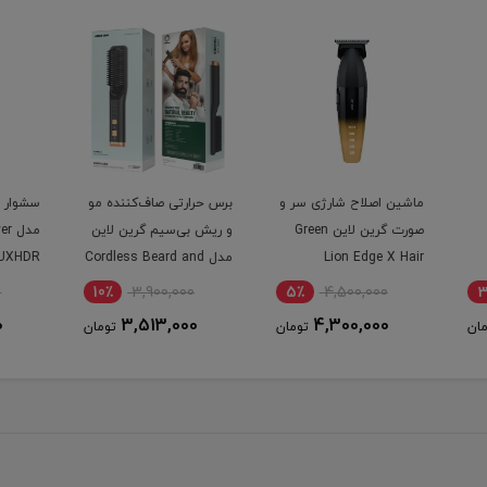
ر و
برس حرارتی صاف‌کننده مو
سشوار 1600w گرین لاین
برس حر
Green
و ریش بی‌سیم گرین لاین
مدل LUXAIR hair dryer
صاف‌کن
مدل Cordless Beard and
GNLUXHDR
مدل Viora Hair Styler
Hair Straightener
6٪
5,000,000
10٪
3,900,000
5٪
4,700,000
3,513,000
ومان
تومان
تومان