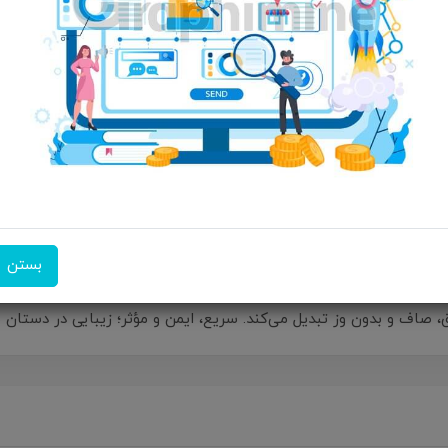
ویژگی‌های محصول
مشخصات: توان مصرفی 1200 وات سایر مشخصات دا
تولید یون منفی برای حذف وز مو، قابل استفاده برای موی خیس و خشک،
سریع با فناوری PTC سرامیکی، وزن سبک و دسته ارگونومیک برای کار طولانی
امکان تحویل اکسپرس
امکان پرداخت در محل
ضمانت 
بستن
با برس حرارتی حالت‌ دهنده و صاف‌کننده مو گرین لاین مدل Viora Hair Styler، ب
اق، صاف و بدون وز تبدیل می‌کند. سریع، ایمن و مؤثر؛ زیبایی در دستا