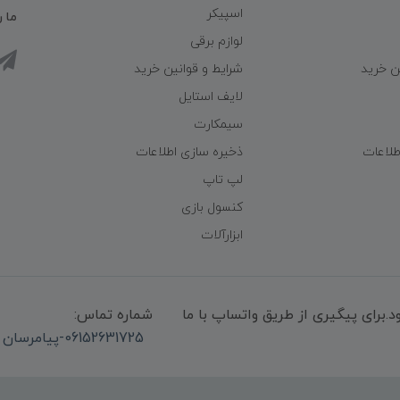
اسپیکر
ما ر
لوازم برقی
ن خرید
شرایط و قوانین خرید
لایف استایل
سیمکارت
طلاعات
ذخیره سازی اطلاعات
لپ تاپ
کنسول بازی
ابزارآلات
میشود.برای پیگیری از طریق واتساپ با ما
شماره تماس:
06152631725-پیامرسان واتساپ 09339947850