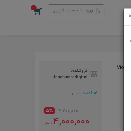
0
ورود به حساب کاربری
برس حرارتی حالت‌ دهنده و صاف‌کننده مو گرین لاین مدل Viora
فروشنده:
Janebiasredigital
آماده ارسال
5%
4,200,000
4,000,000
تومان