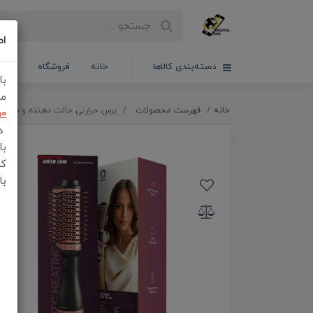
اط
دسته‌بندی کالاها
خانه
فروشگاه
سبدخ
با
مش
خانه
فهرست محصولات
برس حرارتی حالت‌ دهنده و صاف‌کننده مو گر
50
در
با
کن
با