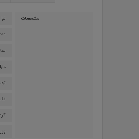
توا
مشخصات
1200 و
سا
دارای 3 درجه ح
تول
قاب
گرم 
وزن