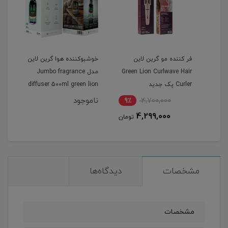
فر کننده مو گرین لاین
خوشبوکننده هوا گرین لاین
دستگ
Green Lion Curlwave Hair
مدل Jumbo fragrance
Curler پک جدید
diffuser 500ml green lion
izer
ناموجود
9٪
4,700,000
5
4,299,000
مان
تومان
مشخصات
دیدگاه‌ها
مشخصات