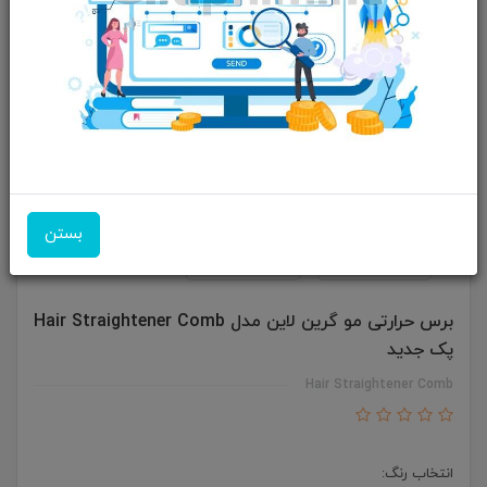
بستن
برس حرارتی مو گرین لاین مدل Hair Straightener Comb
پک جدید
Hair Straightener Comb
انتخاب رنگ: