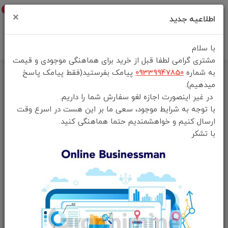
0
×
اطلاعیه جدید
با سلام
مشتری گرامی لطفا قبل از خرید برای هماهنگی موجودی و قیمت
به شماره
09339947850
پیامک بفرستید(فقط پیامک پاسخ
خانه
فهرست محصولات
میدهیم).
برس حرارتی مو گرین لاین مدل Hair Straightener Comb پک جدید
در غیر اینصورت اجازه لغو سفارش شما را داریم.
با توجه به شرایط موجود، سعی ما بر این هست در اسرع وقت
ارسال کنیم و خواهشمندیم حتما هماهنگی کنید.
با تشکر