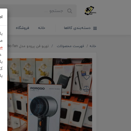
اط
دسته‌بندی کالاها
خانه
فروشگاه
سبدخ
با
مش
خانه
فهرست محصولات
توربو فن پرودو مدل PD-LFST152-BK air boost turbo fan
50
در
با
کن
با