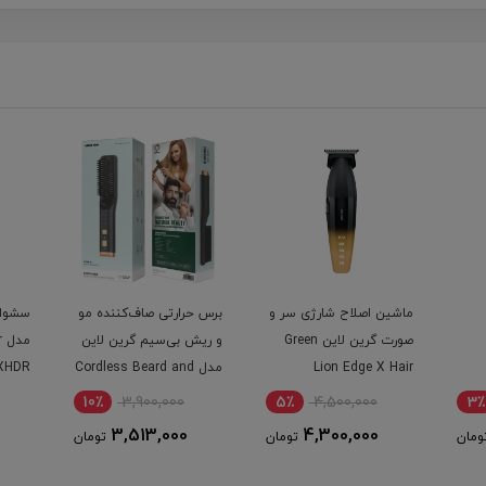
ر و
برس حرارتی صاف‌کننده مو
سشوار 1600w گرین لاین
برس حر
Green
و ریش بی‌سیم گرین لاین
مدل LUXAIR hair dryer
صاف‌کن
مدل Cordless Beard and
GNLUXHDR
مدل Viora Hair Styler
Hair Straightener
6٪
5,000,000
10٪
3,900,000
5٪
4,700,000
3,513,000
ومان
تومان
تومان