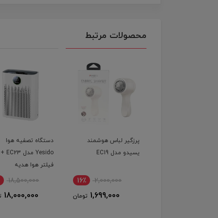
محصولات مرتبط
گیر لباس هوشمند
دستگاه تصفیه هوا
ماشین اصلاح شارژی س
و مدل EC19
Yesido مدل EC23 +
صورت گرین لاین 
فیلتر هوا هدیه
Lion Edge X Hair
Trimmer
4,500,000
3٪
18,500,000
16٪
2,000,000
4,300,000
18,000,000
1,699,000
تومان
تومان
ت