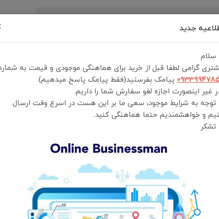
×
لاعیه جدید
رید
درباره ما
تماس با ما
شرایط و قوانین خرید
 سلام
تری گرامی لطفا قبل از خرید برای هماهنگی موجودی و قیمت به شماره
093399478
پیامک بفرستید(فقط پیامک پاسخ میدهیم).
 غیر اینصورت اجازه لغو سفارش شما را داریم.
 توجه به شرایط موجود، سعی ما بر این هست در اسرع وقت ارسال
توربو فن پرودو مدل PD-LFST152-BK air boost turbo fan
یم و خواهشمندیم حتما هماهنگی کنید.
 تشکر
Air Boost Turbo Fan PD-LFST152-BK
انتخاب رنگ:
مشکی
انتخاب گارانتی:
ضمانت سلامت و اصالت کالا