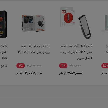
دام
اینورتر و چند راهی برق
شارژر فندکی سوپر فست
رتر و
پرودو مدل PD-FWCH057
84وات اپیمکس مدل EU-
ES-61
155
ناموجود
4٪
3,800,000
11٪
3,675,000
ومان
تومان