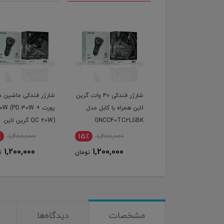
شارژر فندکی ۴۰ وات گرین
شارژر فندکی ماشین دو
گیرنده بلوتوث صدا ارل
 همراه با کابل مدل
پورت 50W (PD 30W +
مدل M73 | کیفیت ب
GNCC40TC2L
QC 20W) گرین لاین
اتصال سریع
400,000
15٪
1,400,000
15٪
1,400,000
357,000
1,200,000
1,200,000
تومان
تومان
ت
مشخصات
دیدگاه‌ها