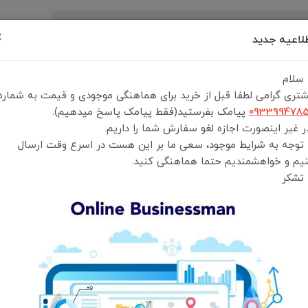
×
لاعیه جدید
رید
درباره ما
تماس با ما
شرایط و قوانین خرید
 سلام
تری گرامی لطفا قبل از خرید برای هماهنگی موجودی و قیمت به شماره
093399478
پیامک بفرستید(فقط پیامک پاسخ میدهیم).
 غیر اینصورت اجازه لغو سفارش شما را داریم.
 توجه به شرایط موجود، سعی ما بر این هست در اسرع وقت ارسال
شارژر فندکی Green Lion BackSeat Car Charger 65W
یم و خواهشمندیم حتما هماهنگی کنید.
 تشکر
شارژر فندکی گرینلاین
انتخاب رنگ:
مشکی
انتخاب گارانتی:
ضمانت سلامت و اصالت کالا