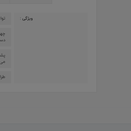
توان خروجی 65 وات:
ویژگی :
دست
می 
طرا