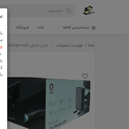
اط
دسته‌بندی کالاها
خانه
فروشگاه
سبدخ
با
مش
خانه
فهرست محصولات
شارژر فندکی Green Lion BackSeat Car Charger 65W
50
در
با
کن
با