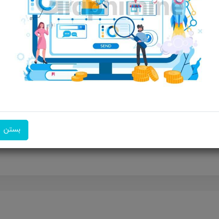
ویژگی‌های محصول
این شارژر دارای دو پورت USB-A و دو... پشتیبانی از فناوری های شار
فنا... طراحی جمع و جور: این شارژر به گونه ای طراحی شده اس...
امکان تحویل اکسپرس
امکان پرداخت در محل
ضمانت 
شارژر فندکی ger 65W
بستن
ای سفرهای طولانی و ماجراجویی‌های شهری، تا همیشه متصل بمانید! همی