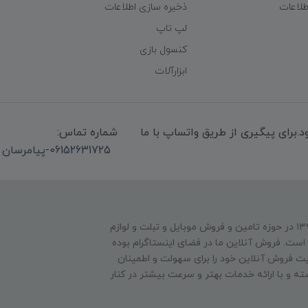
طلاعات
ذخیره سازی اطلاعات
لپ تاپ
کنسول بازی
ابزارآلات
میشود.برای پیگیری از طریق واتساپ با ما
شماره تماس:
06152631725-پیامرسان واتساپ 09339947850
فروشگاه عصر دیجیتال فعالیت فیزیکی خود را از سال ۱۳۹۴ در حوزه تامین و‌ فروش موبایل و تبلت و لوازم
است. فروش آنلاین ما در فضای اینستاگرام بوده
 فروش آنلاین خود را برای سهولت و اطمینان
ته و با ارائه خدمات بهتر و سرعت بیشتر در کنار