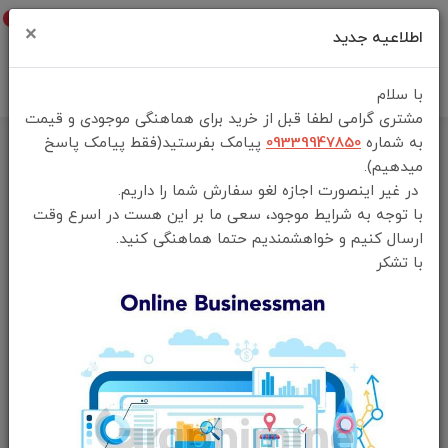
0
×
اطلاعیه جدید
با سلام
مشتری گرامی لطفا قبل از خرید برای هماهنگی موجودی و قیمت
به شماره
09339947850
پیامک بفرستید(فقط پیامک پاسخ
خانه
فهرست محصولات
میدهیم).
پاوربانک و چراغ پرودو مدل PD-PBFCH030 Porodo 10000mAh Power Bank
در غیر اینصورت اجازه لغو سفارش شما را داریم.
with nightlight
با توجه به شرایط موجود، سعی ما بر این هست در اسرع وقت
ارسال کنیم و خواهشمندیم حتما هماهنگی کنید.
با تشکر