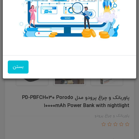
بستن
پاوربانک و چراغ پرودو مدل PD-PBFCH030 Porodo
10000mAh Power Bank with nightlight
پاوربانک و چراغ پرودو