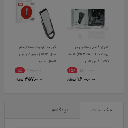
گرین
شارژر فندکی ماشین دو
گیرنده بلوتوث صدا ارلدام
اینو
پورت 50W (PD 30W + QC
مدل M73 | کیفیت برتر و
پرودو م
20W) گرین لاین
اتصال سریع
11٪
400,000
15٪
1,400,000
1
357,000
1,200,000
مان
تومان
تومان
مشخصات
دیدگاه‌ها