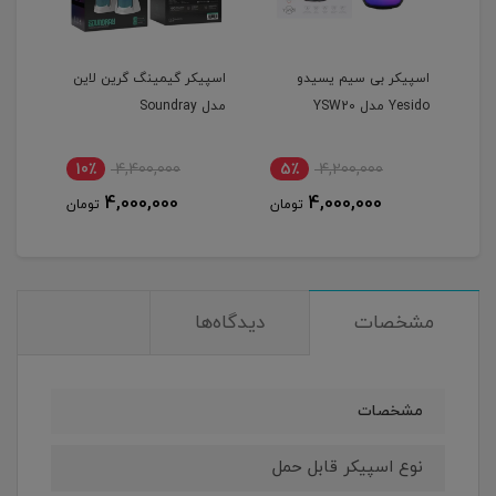
دو
اسپیکر گیمینگ گرین لاین
شارژر وایرلس و اسپیکر
مدل Soundray
گرین لاین مدل uranus
10٪
3,000,000
10٪
4,400,000
5٪
2,700,000
4,000,000
تومان
تومان
تومان
مشخصات
دیدگاه‌ها
مشخصات
نوع اسپیکر قابل حمل