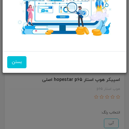
بستن
اسپیکر هوپ استار hopestar p65 اصلی
هوپ استار p65
انتخاب رنگ:
آبی