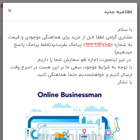
0
×
اطلاعیه جدید
با سلام
مشتری گرامی لطفا قبل از خرید برای هماهنگی موجودی و قیمت
به شماره
09339947850
پیامک بفرستید(فقط پیامک پاسخ
خانه
فهرست محصولات
اسپیکر هوپ استار hopestar p65 اصلی
میدهیم).
در غیر اینصورت اجازه لغو سفارش شما را داریم.
با توجه به شرایط موجود، سعی ما بر این هست در اسرع وقت
ارسال کنیم و خواهشمندیم حتما هماهنگی کنید.
با تشکر