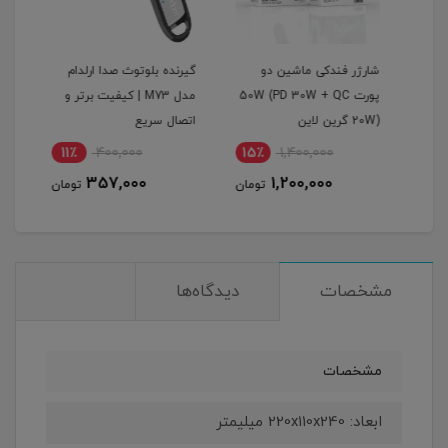
گرین
شارژر فندکی ماشین دو
گیرنده بلوتوث صدا ارلدام
اینو
پورت 50W (PD 30W + QC
مدل M73 | کیفیت برتر و
پرودو م
20W) گرین لاین
اتصال سریع
11٪
400,000
15٪
1,400,000
1
357,000
1,200,000
مان
تومان
تومان
مشخصات
دیدگاه‌ها
مشخصات
ابعاد: 220x110x240 میلیمتر