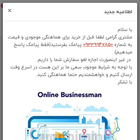
0
×
اطلاعیه جدید
با سلام
مشتری گرامی لطفا قبل از خرید برای هماهنگی موجودی و قیمت
به شماره
09339947850
پیامک بفرستید(فقط پیامک پاسخ
خانه
فهرست محصولات
شارژر وایرلس و اسپیکر گرین لاین مدل uranus
میدهیم).
در غیر اینصورت اجازه لغو سفارش شما را داریم.
با توجه به شرایط موجود، سعی ما بر این هست در اسرع وقت
ارسال کنیم و خواهشمندیم حتما هماهنگی کنید.
با تشکر