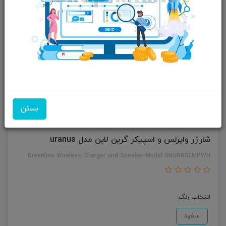
بستن
شارژر وایرلس و اسپیکر گرین لاین مدل uranus
Greenline Wireless Charger and Speaker Model GNURNSLMPWH
انتخاب رنگ:
سفید