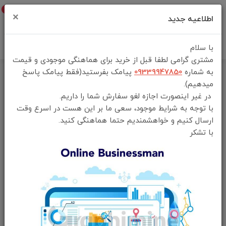
0
×
اطلاعیه جدید
با سلام
مشتری گرامی لطفا قبل از خرید برای هماهنگی موجودی و قیمت
به شماره
09339947850
پیامک بفرستید(فقط پیامک پاسخ
خانه
فهرست محصولات
میدهیم).
چراغ کمپینگ مینی گرین لاین مدل Green Lion GCL-50 mini camping
در غیر اینصورت اجازه لغو سفارش شما را داریم.
light compact
با توجه به شرایط موجود، سعی ما بر این هست در اسرع وقت
ارسال کنیم و خواهشمندیم حتما هماهنگی کنید.
با تشکر