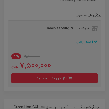
ضمانت سلامت و اصالت کالا
ویژگی‌های محصول
فروشنده: Janebiasredigital
آماده ارسال
4%
7,800,000
7,500,000
تومان
افزودن به سبدخرید
چراغ کمپینگ مینی گرین لاین مدل Green Lion GCL-50،