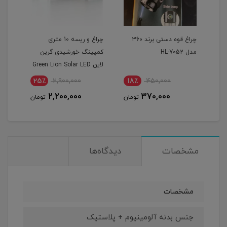
ار
چراغ قوه دستی برند 360
چراغ و ریسه 10 متری
مدل HL-7052
کمپینگ خورشیدی گرین
pump
G
لاین Green Lion Solar LED
Lumex Camping Light
25٪
2,900,000
18٪
450,000
2
2,200,000
370,000
مان
تومان
تومان
مشخصات
دیدگاه‌ها
مشخصات
جنس بدنه آلومینیوم + پلاستیک