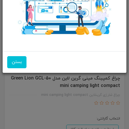
بستن
چراغ کمپینگ مینی گرین لاین مدل Green Lion GCL-50
mini camping light compact
چراغ شارژی گرینلاین mini camping light compact
انتخاب گارانتی: