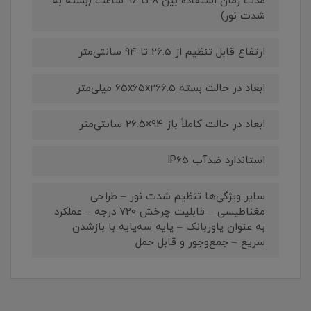
مدت زمان استفاده بین 8 تا 96 ساعت (بسته به
شدت نور)
ارتفاع قابل تنظیم از 26.5 تا 94 سانتی‌متر
ابعاد در حالت بسته 65x65x266.5 میلی‌متر
ابعاد در حالت کاملاً باز 94×26.5 سانتی‌متر
استاندارد ضدآب IP65
سایر ویژگی‌ها تنظیم شدت نور – طراحی
مغناطیسی – قابلیت چرخش 720 درجه – عملکرد
به عنوان پاوربانک – پایه سه‌پایه با بازشدن
سریع – جمع‌وجور و قابل حمل