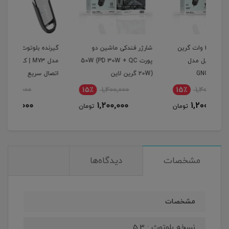
گرین
شارژر فندکی ماشین دو
گیرنده بلوتوث صدا ارلدام
اینو
پورت 50W (PD 30W + QC
مدل M73 | کیفیت برتر و
پرودو م
20W) گرین لاین
اتصال سریع
11٪
400,000
15٪
1,400,000
1
357,000
1,200,000
مان
تومان
تومان
مشخصات
دیدگاه‌ها
مشخصات
نسخه بلوتوث : 5.3