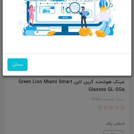
بستن
عینک هوشمند گرین لاین Green Lion Miami Smart
Glasses GL-SG5
عینک هوشمندMiami
انتخاب رنگ: