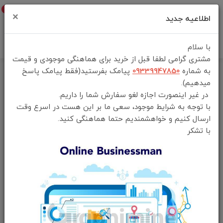
0
×
اطلاعیه جدید
با سلام
مشتری گرامی لطفا قبل از خرید برای هماهنگی موجودی و قیمت
به شماره
09339947850
پیامک بفرستید(فقط پیامک پاسخ
خانه
فهرست محصولات
میدهیم).
عینک هوشمند گرین لاین Green Lion Miami Smart Glasses GL-SG5
در غیر اینصورت اجازه لغو سفارش شما را داریم.
با توجه به شرایط موجود، سعی ما بر این هست در اسرع وقت
ارسال کنیم و خواهشمندیم حتما هماهنگی کنید.
با تشکر