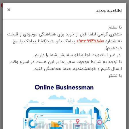
0
×
اطلاعیه جدید
با سلام
مشتری گرامی لطفا قبل از خرید برای هماهنگی موجودی و قیمت
به شماره
09339947850
پیامک بفرستید(فقط پیامک پاسخ
خانه
فهرست محصولات
میدهیم).
موزر گرین لاین Pirates Hair Trimmer Green Lion
در غیر اینصورت اجازه لغو سفارش شما را داریم.
با توجه به شرایط موجود، سعی ما بر این هست در اسرع وقت
ارسال کنیم و خواهشمندیم حتما هماهنگی کنید.
با تشکر