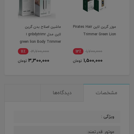
و
موزر گرین لاین Pirates Hair
ماشین اصلاح بدن گرین
Trimmer Green Lion
لاین مدل gnbdytrimr ا
green lion Body Trimmer
mini body
11٪
3,700,000
12٪
1,700,000
7
3,300,000
1,500,000
مان
تومان
تومان
مشخصات
دیدگاه‌ها
ویژگی :
موتور قدرتمند: