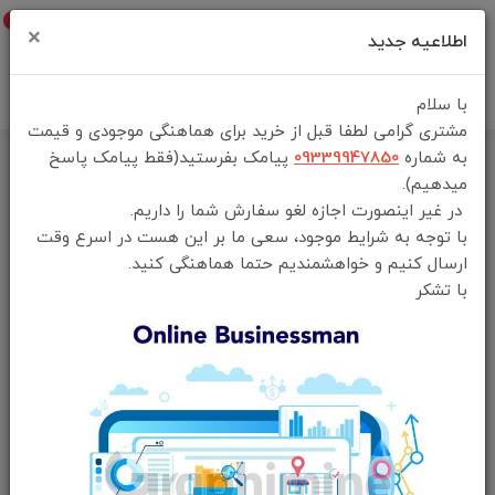
0
×
اطلاعیه جدید
با سلام
مشتری گرامی لطفا قبل از خرید برای هماهنگی موجودی و قیمت
به شماره
09339947850
پیامک بفرستید(فقط پیامک پاسخ
خانه
فهرست محصولات
میدهیم).
اپیلاتور دوکاره گرین لاین مدل Green Lion 2 in 1 Epilator Shave, Trim,
در غیر اینصورت اجازه لغو سفارش شما را داریم.
Epilate
با توجه به شرایط موجود، سعی ما بر این هست در اسرع وقت
ارسال کنیم و خواهشمندیم حتما هماهنگی کنید.
با تشکر