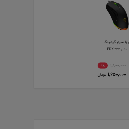
با سیم گیمینگ
ل PDX322
9٪
1,800,000
1,650,000
تومان