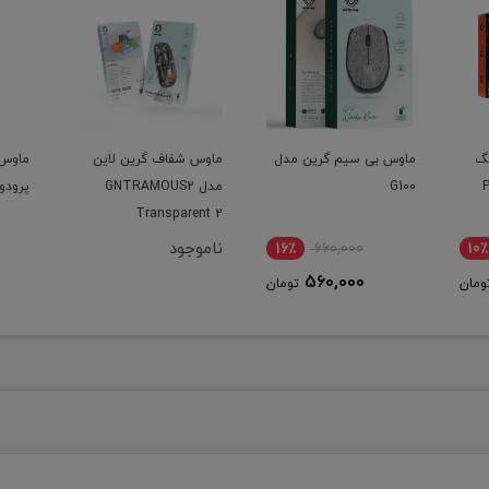
گ
ماوس بی سیم گرین مدل
ماوس شفاف گرین لاین
ماوس 
G100
مدل GNTRAMOUS2
پرودو مد
Transparent 2
ناموجود
16٪
660,000
10٪
560,000
ومان
تومان