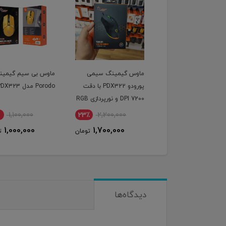
ماوس گیمینگ سیمی
ماوس بی سیم گیمین
پورودو PDX322 با دقت
Porodo مدل PDX323
DPI 7200 و نورپردازی RGB
1,100,000
23٪
2,200,000
1,000,000
1,700,000
تومان
ت
دیدگاه‌ها