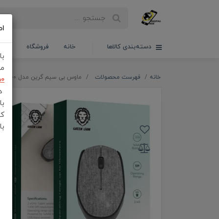
اط
دسته‌بندی کالاها
خانه
فروشگاه
سبدخ
با
مش
خانه
فهرست محصولات
ماوس بی سیم گرین مدل G100
50
در
با
کن
با