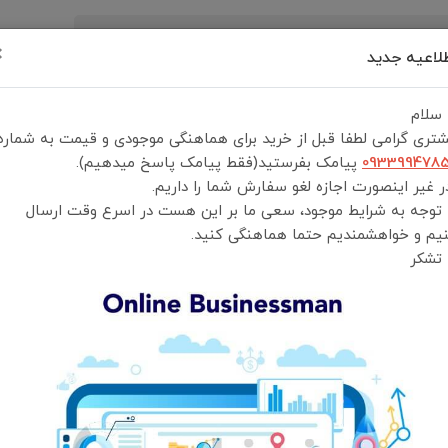
×
لاعیه جدید
رید
درباره ما
تماس با ما
شرایط و قوانین خرید
 سلام
تری گرامی لطفا قبل از خرید برای هماهنگی موجودی و قیمت به شماره
093399478
پیامک بفرستید(فقط پیامک پاسخ میدهیم).
 غیر اینصورت اجازه لغو سفارش شما را داریم.
 توجه به شرایط موجود، سعی ما بر این هست در اسرع وقت ارسال
ماوس بی سیم گرین مدل G100
یم و خواهشمندیم حتما هماهنگی کنید.
 تشکر
ماوس بی سیم گرین مدل G100
انتخاب رنگ:
گری
انتخاب گارانتی:
ضمانت سلامت و اصالت کالا