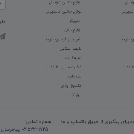
وبایل
لوازم جانبی موبایل
مپیوتر
لوازم جانبی کامپیوتر
اسپیکر
ما ر
لوازم برقی
ن خرید
شرایط و قوانین خرید
لایف استایل
سیمکارت
طلاعات
ذخیره سازی اطلاعات
لپ تاپ
کنسول بازی
ابزارآلات
میشود.برای پیگیری از طریق واتساپ با ما
شماره تماس:
06152631725-پیامرسان واتساپ 09339947850