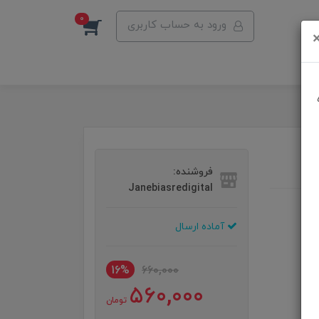
0
ورود به حساب کاربری
فروشنده:
Janebiasredigital
آماده ارسال
16%
660,000
560,000
تومان