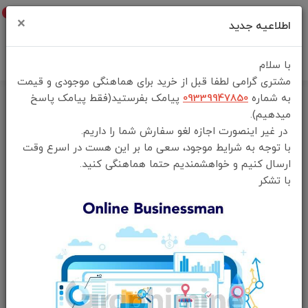
0
×
اطلاعیه جدید
با سلام
مشتری گرامی لطفا قبل از خرید برای هماهنگی موجودی و قیمت
به شماره
09339947850
پیامک بفرستید(فقط پیامک پاسخ
خانه
فهرست محصولات
ماوس بی سیم گیمینگ Porodo مدل PDX323
میدهیم).
در غیر اینصورت اجازه لغو سفارش شما را داریم.
با توجه به شرایط موجود، سعی ما بر این هست در اسرع وقت
ارسال کنیم و خواهشمندیم حتما هماهنگی کنید.
با تشکر