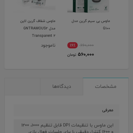
ماوس بی سیم گرین مدل
ماوس شفاف گرین لاین
ماوس
G100
مدل GNTRAMOUS2
پرودو 
Transparent 2
ناموجود
16٪
660,000
1
560,000
مان
تومان
مشخصات
دیدگاه‌ها
معرفی
این ماوس با تنظیمات DPI قابل تنظیم 1000، 1200
و 1600 کنترل دقیقی را برای جلسات فعال بازی