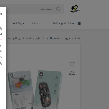
اط
دسته‌بندی کالاها
خانه
فروشگاه
سبدخ
با
مش
خانه
فهرست محصولات
ماوس شفاف گرین لاین مدل GNTRAMOUS2 Transparent 2
50
در
با
کن
با