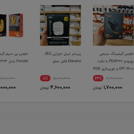
پرینتر لیبل حرارتی JBQ
ماوس بی سیم گیمینگ
ماوس 
ا دقت
Elevano قابل حمل
Porodo مدل PDX323
G100
10٪
1,100,000
8٪
5,000,000
23
1,000,000
4,600,000
ومان
تومان
تومان