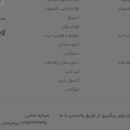
مپیوتر
لوازم جانبی کامپیوتر
اسپیکر
ما ر
لوازم برقی
ن خرید
شرایط و قوانین خرید
لایف استایل
سیمکارت
طلاعات
ذخیره سازی اطلاعات
لپ تاپ
کنسول بازی
ابزارآلات
میشود.برای پیگیری از طریق واتساپ با ما
شماره تماس:
06152631725-پیامرسان واتساپ 09339947850