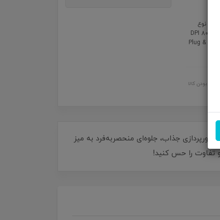
مشخصات: برند : گرین لاین GREEN LION وزن : 69 گرم تعداد کلیدها : 5 عدد نوع
وتوث – دانگل USB – پورت USB دقت : DPI 800-1200-1600
قابلیت کارکردن با هر دو دست : بله سازگار با سیستم‌عامل‌های : سایر قابلیت‌ها : Plug &
اصل بودن کالا
فاف و مدرن آن با نورپردازی جذاب، جلوه‌ای منحصربه‌فرد به میز
 و تفاوت را حس کنید!