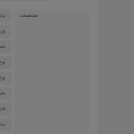
برند 
مشخصات
وزن : 
تعدا
نوع
نوع ر
دقت : 1600
قاب
ساز