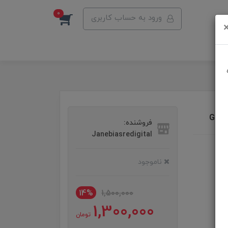
0
ورود به حساب کاربری
فروشنده:
Janebiasredigital
ناموجود
14%
1,500,000
1,300,000
تومان