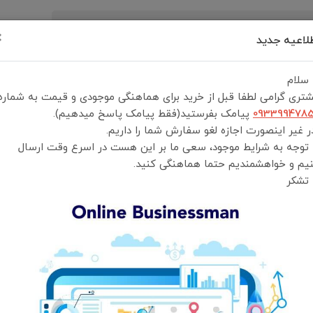
×
لاعیه جدید
رید
درباره ما
تماس با ما
شرایط و قوانین خرید
 سلام
تری گرامی لطفا قبل از خرید برای هماهنگی موجودی و قیمت به شماره
093399478
پیامک بفرستید(فقط پیامک پاسخ میدهیم).
 غیر اینصورت اجازه لغو سفارش شما را داریم.
 توجه به شرایط موجود، سعی ما بر این هست در اسرع وقت ارسال
ماوس شفاف گرین لاین مدل GNTRAMOUS2 Transparent 2
یم و خواهشمندیم حتما هماهنگی کنید.
 تشکر
ماوس شفاف گرین لاین مدل GNTRAMOUS2
انتخاب رنگ:
خاکستری
انتخاب گارانتی:
ضمانت سلامت و اصالت کالا