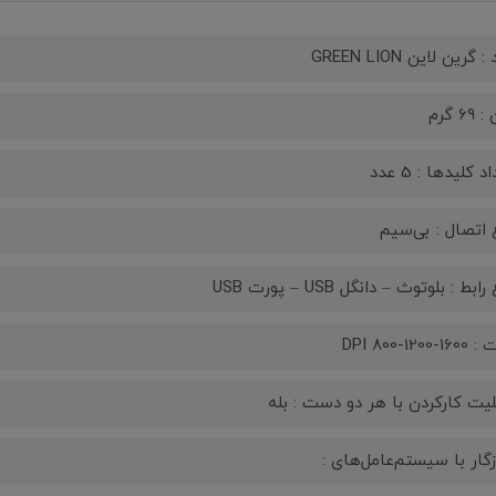
: گرین لاین GREEN LION
69 گرم
د کلیدها : 5 عدد
 اتصال : بی‌سیم
ابط : بلوتوث – دانگل USB – پورت USB
DPI 800-1200-
لیت کارکردن با هر دو دست : بله
گار با سیستم‌عامل‌های :